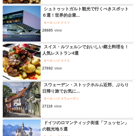
シュトゥットガルト観光で行くべきスポット
６選！世界的企業...
ヨーロッパ
ドイツ
28685
view
スイス・ルツェルンでおいしい郷土料理を！
人気レストラン4選
ヨーロッパ
スイス
27692
view
スウェーデン・ストックホルム近郊、ぶらり
日帰り旅でお気に...
ヨーロッパ
スウェーデン
27118
view
ドイツのロマンティック街道「フュッセン」
の観光地５選