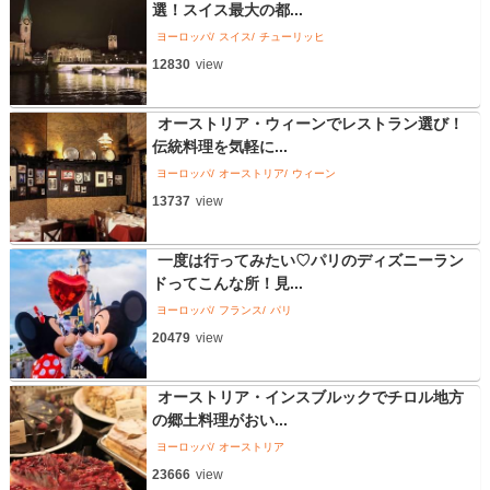
選！スイス最大の都...
ヨーロッパ
スイス
チューリッヒ
12830
view
オーストリア・ウィーンでレストラン選び！
伝統料理を気軽に...
ヨーロッパ
オーストリア
ウィーン
13737
view
一度は行ってみたい♡パリのディズニーラン
ドってこんな所！見...
ヨーロッパ
フランス
パリ
20479
view
オーストリア・インスブルックでチロル地方
の郷土料理がおい...
ヨーロッパ
オーストリア
23666
view