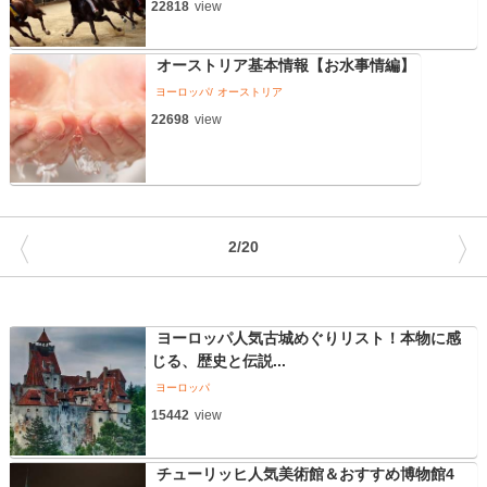
22818
view
オーストリア基本情報【お水事情編】
ヨーロッパ
オーストリア
22698
view
〈
〉
2/20
ヨーロッパ人気古城めぐりリスト！本物に感
じる、歴史と伝説...
ヨーロッパ
15442
view
チューリッヒ人気美術館＆おすすめ博物館4