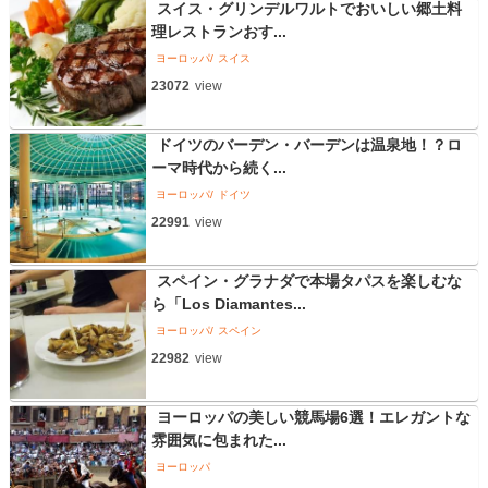
スイス・グリンデルワルトでおいしい郷土料
理レストランおす...
ヨーロッパ
スイス
23072
view
ドイツのバーデン・バーデンは温泉地！？ロ
ーマ時代から続く...
ヨーロッパ
ドイツ
22991
view
スペイン・グラナダで本場タパスを楽しむな
ら「Los Diamantes...
ヨーロッパ
スペイン
22982
view
ヨーロッパの美しい競馬場6選！エレガントな
雰囲気に包まれた...
ヨーロッパ