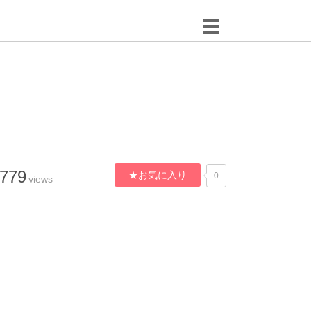
,779
★お気に入り
0
views