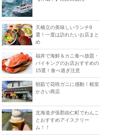
天橋立の美味しいランチ9
選！一度は訪れたいお店まと
め
福井で海鮮＆カニ食べ放題・
バイキングのお店おすすめの
15選！食べ過ぎ注意
朝茹で花咲ガニに感動！根室
かさい商店
北海道夕張郡由仁町でわんこ
とおすすめアイスクリー
ム！！