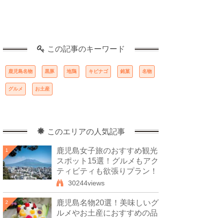
この記事のキーワード
鹿児島名物
黒豚
地鶏
キビナゴ
銘菓
名物
グルメ
お土産
このエリアの人気記事
鹿児島女子旅のおすすめ観光
1
スポット15選！グルメもアク
ティビティも欲張りプラン！
30244views
鹿児島名物20選！美味しいグ
2
ルメやお土産におすすめの品