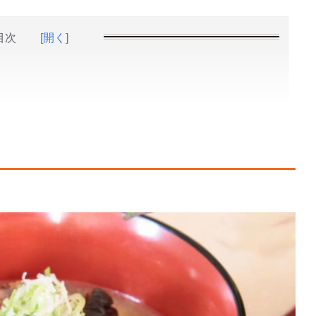
目次
[開く]