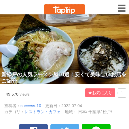
新松戸の人気ラーメン屋10選！安くて美味しいお店を
ご紹介
★お気に入り
1
49,570
views
投稿者：
success-10
更新日：2022.07.04
カテゴリ：
レストラン・カフェ
地域： 日本/ 千葉県/ 松戸/