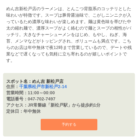
めん吉新松戸店のラーメンは、とんこつ背脂系のコッテリとした
味わいが特徴です。スープは豚骨醤油味で、こがしニンニクが入
っているため濃厚な味わいが楽しめます。麺は黄色味を帯びた中
太の縮れ麺で、濃厚スープがよく絡むので麺とスープの相性がバ
ッチリ。大きなチャーシューメンをはじめ、もやし、ねぎ、海
苔、メンマなどがトッピングされ、ボリュームも満点です。こち
らのお店は年中無休で夜12時まで営業しているので、デートや残
業などで遅くなっても気軽に立ち寄れるのが嬉しいポイントで
す。
スポット名：めん吉 新松戸店
住所：
千葉県松戸市新松戸2-14
営業時間：
11:00～00:00
電話番号：
047-702-7497
アクセス：
JR常磐線「新松戸駅」から徒歩約1分
定休日：
年中無休
予約する