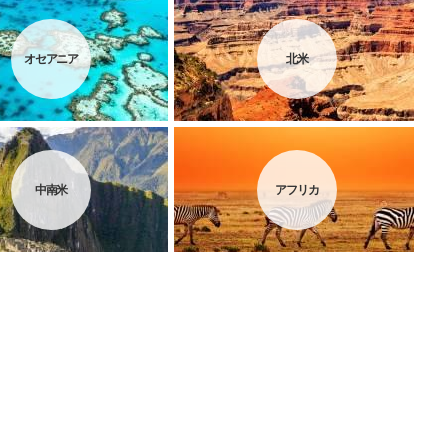
オセアニア
北米
中南米
アフリカ