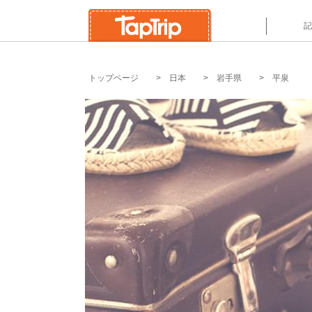
`
記
トップページ
日本
岩手県
平泉