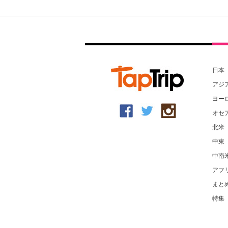
日本
アジ
ヨー
オセ
北米
中東
中南
アフ
まと
特集