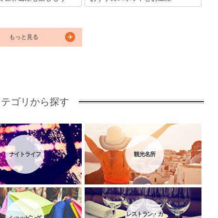
は世界文化遺産に登録されて
岩手県平泉にある毛越寺は国の特別史跡
ある町としても有名です。源
と特別名勝の2つに登録されている、歴
坊弁慶や伊達政宗など、平泉
史がある美しい景色が人気のお寺です。
ある偉人が歩いた場所もあ
敷地内には平安時代の浄土庭園があり、
もっと見る
た後に立ち寄りたいお店をご
四季折々の景色を楽しめます。今回はそ
。 平泉でしか食べることの出
んな毛越寺の見どころ・お守り・お休み
メがたくさんありますので、
処をご紹介します。
してみてください。
カテゴリから探す
ナイトライフ
観光名所
レストラン・カ