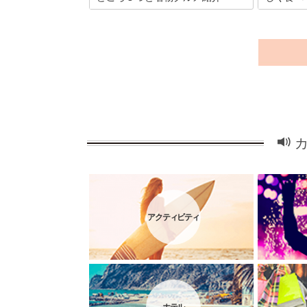
平安時代末期、長きにわたり栄華を誇っ
岩手県平泉
た平泉。平泉の二大寺院のひとつ中尊寺
いる史跡が
には、奥州藤原氏の栄華をしのぶ、金色
義経や武蔵
堂をはじめとした黄金文化が残ります。
にゆかりの
きらびやかな平安美術が集まる中尊寺へ
り、観光し
出かけてみましょう。
紹介します
来ないグル
ぜひ参考に
アクティビティ