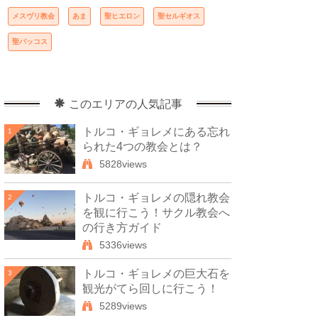
メスヴリ教会
あま
聖ヒエロン
聖セルギオス
聖バッコス
このエリアの人気記事
トルコ・ギョレメにある忘れ
1
られた4つの教会とは？
5828views
トルコ・ギョレメの隠れ教会
2
を観に行こう！サクル教会へ
の行き方ガイド
5336views
トルコ・ギョレメの巨大石を
3
観光がてら回しに行こう！
5289views