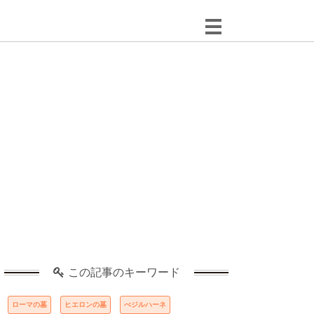
この記事のキーワード
ローマの墓
ヒエロンの墓
べジルハーネ