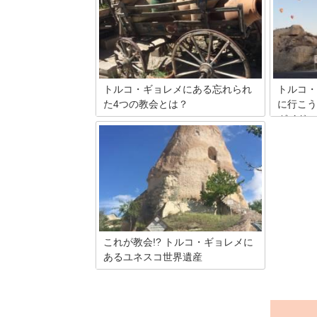
トルコ・ギョレメにある忘れられ
トルコ・
た4つの教会とは？
に行こう
ガイド
ギョレメで教会といえば、町の中心から
2キロほどの野外博物館の教会群です
ギョレメ
が、実は町の中にも教会が残っていま
すが、隠
す。そのほとんどが、人はあまり訪れ
困難な教
ず、忘れられた存在となっています。
上まで登
ってくる
色がいい
も損はあ
つけて帰
これが教会!? トルコ・ギョレメに
あるユネスコ世界遺産
ギョレメの町からギョレメ野外博物館へ
行く途中、右側にエル・ナザル教会（El
Nazar kilisesi）の看板があります。 右に
入って800mほどのところにエル・ナザ