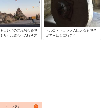
ギョレメの隠れ教会を観
トルコ・ギョレメの巨大石を観光
！サクル教会への行き方
がてら回しに行こう！
トルコの田舎へ行くと現在でも麦からブ
ルグル（挽き割り小麦）を作る人たちが
にはたくさんの教会跡がありま
います。ギョレメでも、20年ほど前まで
れ教会と呼ばれ見つけるのすら
は、どの家庭も麦を栽培して、ブルグル
会があります。 教会がある丘の
や小麦粉を作っていました。ブルグルは
ったものの、見つけられずに戻
村の食卓に毎日のように登場する食材で
人がほとんどです。 上からの景
すが、作る作業は大仕事で村のみんなで
ので、教会を見つけられなくて
協力して行いました。
りませんが、せっかくなので見
りましょう。
もっと見る