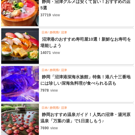
静岡・沼津グルメは安くて旨い！おすすめの店
5選
37719
view
日本
静岡県
沼津
沼津港のおすすめ寿司屋10選！新鮮なお寿司を
堪能しよう
14071
view
日本
静岡県
沼津
静岡「沼津港深海水族館」特集！港八十三番地
には珍しい深海魚料理が食べられる店も
7978
view
日本
静岡県
沼津
静岡おすすめ温泉ガイド！人気の沼津・湯河原
温泉「万葉の湯」で1日楽しもう♪
7690
view