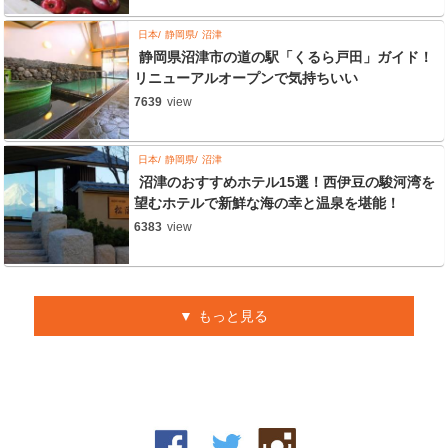
日本
静岡県
沼津
静岡県沼津市の道の駅「くるら戸田」ガイド！
リニューアルオープンで気持ちいい
7639
view
日本
静岡県
沼津
沼津のおすすめホテル15選！西伊豆の駿河湾を
望むホテルで新鮮な海の幸と温泉を堪能！
6383
view
もっと見る