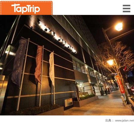
出典：
www.jalan.net