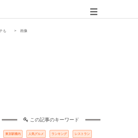
チも
画像
この記事のキーワード
東京駅構内
人気グルメ
ランキング
レストラン