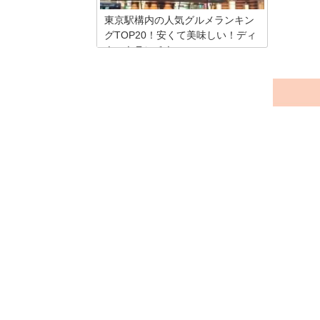
東京駅構内の人気グルメランキン
グTOP20！安くて美味しい！ディ
ナーもランチも
東京駅構内には、改札内と改札外を含
め、数多くのグルメストリートがありま
す。 そして、様々な業種の飲食店が立ち
並び、日本を代表する東京駅らしい、各
分野トップクラスのお店が並んでいま
す。 そんなグルメタウン東京駅構内にあ
る人気のおすすめグルメスポットを、わ
かりやすいランキング形式で20か所厳選
しました。