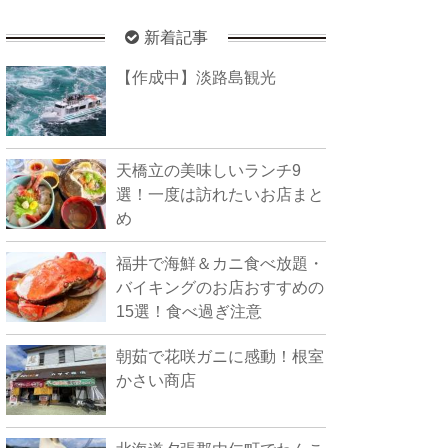
新着記事
【作成中】淡路島観光
天橋立の美味しいランチ9
選！一度は訪れたいお店まと
め
福井で海鮮＆カニ食べ放題・
バイキングのお店おすすめの
15選！食べ過ぎ注意
朝茹で花咲ガニに感動！根室
かさい商店