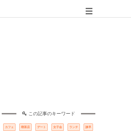
この記事のキーワード
カフェ
喫茶店
デート
女子会
ランチ
諫早