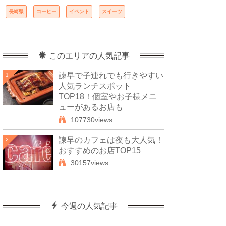
長崎県
コーヒー
イベント
スイーツ
このエリアの人気記事
諫早で子連れでも行きやすい
1
人気ランチスポット
TOP18！個室やお子様メニ
ューがあるお店も
107730views
諫早のカフェは夜も大人気！
2
おすすめのお店TOP15
30157views
今週の人気記事