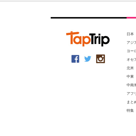
日本
アジ
ヨー
オセ
北米
中東
中南
アフ
まと
特集