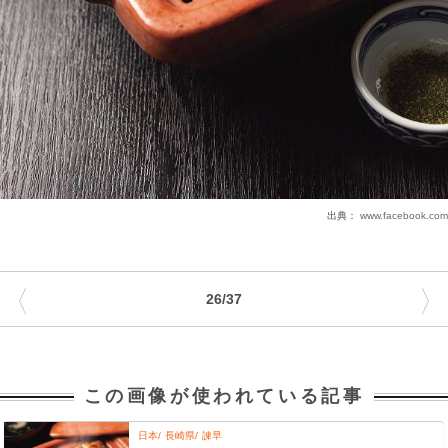
出典：
www.facebook.com
〈
〉
26/37
この画像が使われている記事
日本
長崎県
諫早