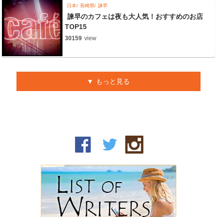
日本
長崎県
諫早
諫早のカフェは夜も大人気！おすすめのお店
TOP15
30159
view
もっと見る