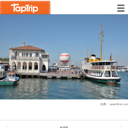
出典：
www.flickr.com
6/23