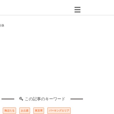
画像
この記事のキーワード
海ほたる
お土産
東京湾
パーキングエリア