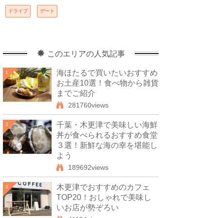
ドライブ
デート
このエリアの人気記事
海ほたるで買いたいおすすめ
1
お土産10選！食べ物から雑貨
までご紹介
281760views
千葉・木更津で美味しい海鮮
2
丼が食べられるおすすめ食堂
３選！新鮮な海の幸を堪能し
よう
189692views
木更津でおすすめのカフェ
3
TOP20！おしゃれで美味し
いお店が勢ぞろい