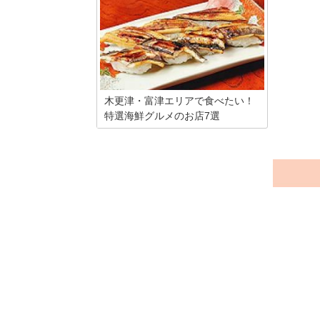
おすすめのお土産をご紹介します。海に
富んだ地
浮かぶパーキングエリアである海ほたる
港があり
は、パーキングエリアに留まらない充実
れていま
した施設と他にはない景観を楽しむこと
幸の中で
ができる場所。たっぷりと楽しんだら帰
をご紹介
り際には忘れずに購入したい美味しいお
土産や、可愛いお土産を10個厳選しまし
た。
木更津・富津エリアで食べたい！
特選海鮮グルメのお店7選
千葉県木更津市。昔、木更津を舞台にし
た木更津キャッツアイというドラマがあ
りましたが、みなさんは見たことがあり
ますか？ 木更津市には、三井アウトレッ
トパークをはじめ、海ほたる、中の島大
橋といった人気スポットがあります。今
回は、そんな木更津と富津エリアで楽し
める海鮮グルメのお店を紹介したいと思
います。