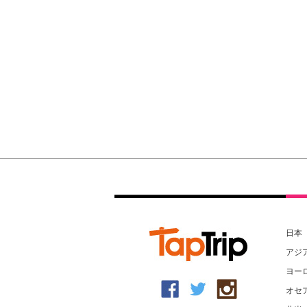
日本
アジ
ヨー
オセ