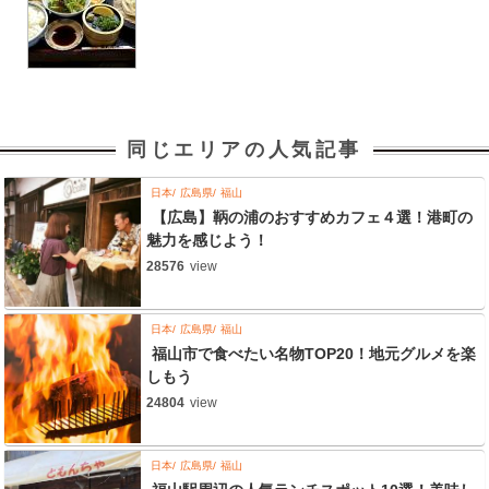
同じエリアの人気記事
日本
広島県
福山
【広島】鞆の浦のおすすめカフェ４選！港町の
魅力を感じよう！
28576
view
日本
広島県
福山
福山市で食べたい名物TOP20！地元グルメを楽
しもう
24804
view
日本
広島県
福山