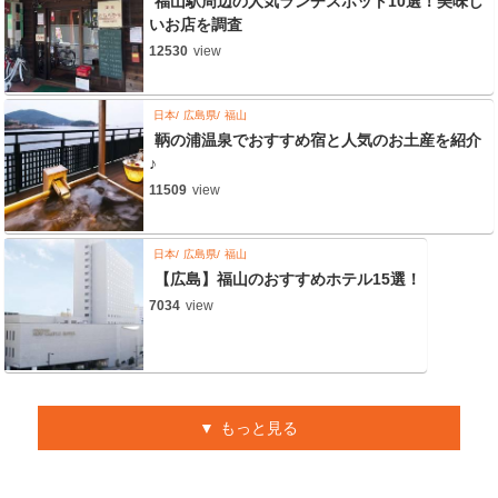
福山駅周辺の人気ランチスポット10選！美味し
いお店を調査
12530
view
日本
広島県
福山
鞆の浦温泉でおすすめ宿と人気のお土産を紹介
♪
11509
view
日本
広島県
福山
【広島】福山のおすすめホテル15選！
7034
view
もっと見る