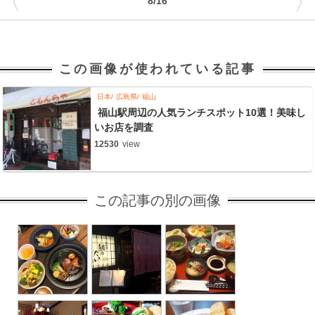
〈
〉
8/16
この画像が使われている記事
日本
広島県
福山
福山駅周辺の人気ランチスポット10選！美味し
いお店を調査
12530
view
この記事の別の画像