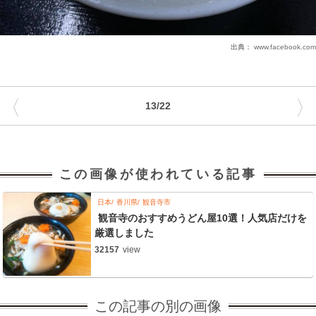
出典：
www.facebook.com
〈
〉
13/22
この画像が使われている記事
日本
香川県
観音寺市
観音寺のおすすめうどん屋10選！人気店だけを
厳選しました
32157
view
この記事の別の画像