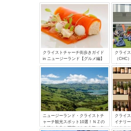
クライストチャーチ街歩きガイド
クライス
in ニュージーランド【グルメ編】
（CHC
クセスと
ニュージーランドで二番目の人口を誇る
め！
都市、クライストチャーチ。ニュージー
ランドは多くの外国人が移住してきた国
クライス
であるため、お店で出される料理の国籍
万人が利
もさまざまです。その中でも特におすす
の玄関口
めの人気レストランをご紹介していきた
を使った
いと思います♪
のオスス
夜をすご
荷物預か
で知って
ニュージーランド・クライストチ
クライス
します。
ャーチ観光スポット10選！ＮＺの
イナリー
自然と文化を満喫できる人気の名
けます！