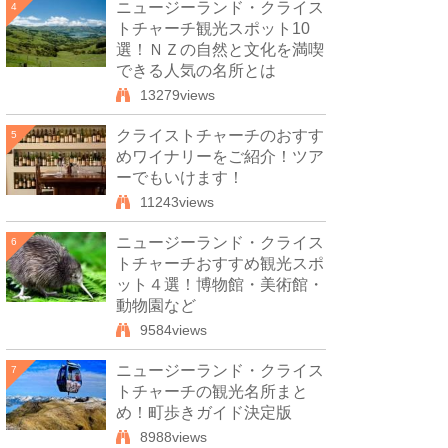
ニュージーランド・クライス
4
トチャーチ観光スポット10
選！ＮＺの自然と文化を満喫
できる人気の名所とは
13279views
クライストチャーチのおすす
5
めワイナリーをご紹介！ツア
ーでもいけます！
11243views
ニュージーランド・クライス
6
トチャーチおすすめ観光スポ
ット４選！博物館・美術館・
動物園など
9584views
ニュージーランド・クライス
7
トチャーチの観光名所まと
め！町歩きガイド決定版
8988views