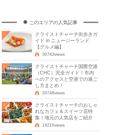
このエリアの人気記事
クライストチャーチ街歩きガ
1
イド in ニュージーランド
【グルメ編】
30743views
クライストチャーチ国際空港
2
（CHC）完全ガイド！市内
へのアクセスと空港での過ご
し方まとめ！
20748views
クライストチャーチのおしゃ
3
れなカフェ＆スイーツ店特
集！地元の人気店をご紹介
19215views