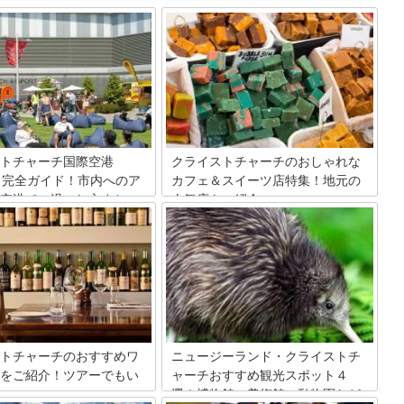
トチャーチ国際空港
クライストチャーチのおしゃれな
）完全ガイド！市内へのア
カフェ＆スイーツ店特集！地元の
空港での過ごし方まと
人気店をご紹介
ニュージーランドの南島中央部に位置す
るクライストチャーチ。英国風の建物が
トチャーチ国際空港は年間600
並ぶ街はおしゃれなカフェやスイーツ店
用するニュージーランド南島空
がいっぱい！現地でも美味しいものが食
。バスやタクシー、レンタカー
べたいですよね？今回はその中でも地元
市内へのアクセス方法と空港で
の人気店をご紹介。旅先で一息つきたい
メの過ごし方をご紹介します。
ときの参考にしてみてください♪
す便利なホテルやSIMカード、
りサービスにシャワーの場所ま
得する情報も盛り沢山でご案内
トチャーチのおすすめワ
ニュージーランド・クライストチ
をご紹介！ツアーでもい
ャーチおすすめ観光スポット４
選！博物館・美術館・動物園など