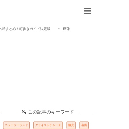
名所まとめ！町歩きガイド決定版
画像
この記事のキーワード
ニュージーランド
クライストチャーチ
観光
名所