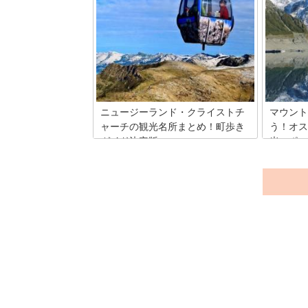
所とは
クライス
高いワイ
クライストチャーチはニュージーランド
介！土地
の南島中央に位置し、人口は南島で最大
る極上ワ
の街。市内は英国風の優雅な建物が並
味わいで
び、郊外は海と山の自然が壮大でとても
リー巡り
美しい。ニュージーランド旅行を満喫で
も出来る
きる、クライストチャーチの魅力がたっ
みて下さい
ぷり味わえるスポットをご紹介します。
ニュージーランド・クライストチ
マウント
ャーチの観光名所まとめ！町歩き
う！オス
ガイド決定版
光スポッ
花々に囲まれたニュージーランド第二の
ニュージ
都市クライストチャーチにはイギリス様
近郊の壮
式の建物やお庭がたくさん！2011年にお
ウント・
きた地震から復興のシンボルとして建て
「アオラ
られた建物もあり、新たな観光名所にな
ばれるマ
っています。そんなクライストチャーチ
立公園の
の観光名所を7つ制覇しましょう！
う。