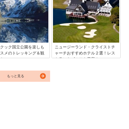
トチャーチの中でも特に人気の
ニュージーランドの中で3番目に大きな
ナリー＆お勧めワインをご紹
都市であるクライストチャーチ。「ガー
の気候を活かして作り上げられ
デンシティ」とも言われるほど美しい庭
インは世界でもトップクラスの
がたくさんあり、まるで英国のような場
す。日本語ガイドによるワイナ
所。そんな美しい自然に囲まれたクライ
ツアーも開催されており、試飲
ストチャーチの訪れるべき博物館や美術
のでぜひ機会があれば参加して
館、動物園を紹介します！
♪
クック国立公園を楽しも
ニュージーランド・クライストチ
スメのトレッキング＆観
ャーチおすすめホテル２選！レス
ト
トランもゴルフも最高！
ーランドのクライストチャーチ
ニュージーランドのクライストチャーチ
大な自然を感じるスポット「マ
と言えば観光地として見所満載の場所で
もっと見る
クック国立公園」。マオリ語で
すよね。今回はそんなクライストチャー
キ」（雲を突き抜ける山）と呼
チ近辺の、中心地から近く観光にもとっ
ウント・クックを中心とした国
ても便利なホテルと、ゴルフ好きな人に
壮大な自然を楽しんでみましょ
はたまらないホテル、2つをご紹介しま
す。