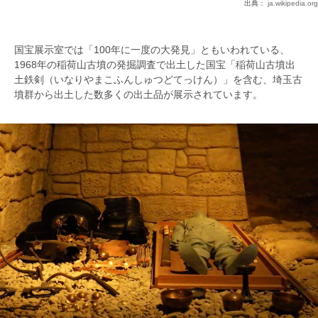
出典：
ja.wikipedia.org
国宝展示室では「100年に一度の大発見」ともいわれている、
1968年の稲荷山古墳の発掘調査で出土した国宝「稲荷山古墳出
土鉄剣（いなりやまこふんしゅつどてっけん）」を含む、埼玉古
墳群から出土した数多くの出土品が展示されています。