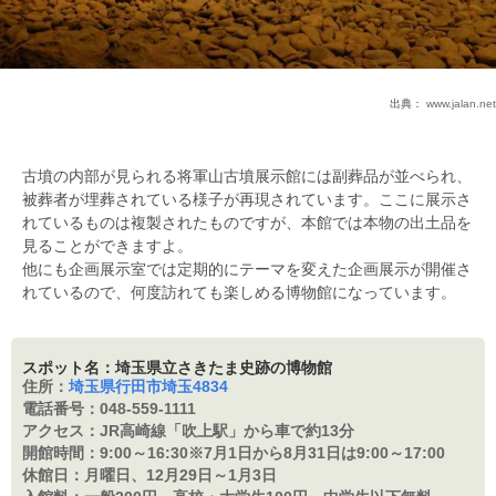
出典：
www.jalan.net
古墳の内部が見られる将軍山古墳展示館には副葬品が並べられ、
被葬者が埋葬されている様子が再現されています。ここに展示さ
れているものは複製されたものですが、本館では本物の出土品を
見ることができますよ。
他にも企画展示室では定期的にテーマを変えた企画展示が開催さ
れているので、何度訪れても楽しめる博物館になっています。
スポット名：埼玉県立さきたま史跡の博物館
住所：
埼玉県行田市埼玉4834
電話番号：
048-559-1111
アクセス：
JR高崎線「吹上駅」から車で約13分
開館時間：
9:00～16:30※7月1日から8月31日は9:00～17:00
休館日：
月曜日、12月29日～1月3日