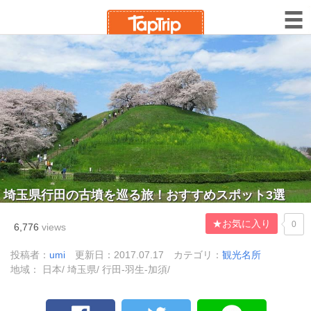
埼玉県行田の古墳を巡る旅！おすすめスポット3選
★お気に入り
0
6,776
views
投稿者：
umi
更新日：2017.07.17
カテゴリ：
観光名所
地域： 日本/ 埼玉県/ 行田-羽生-加須/