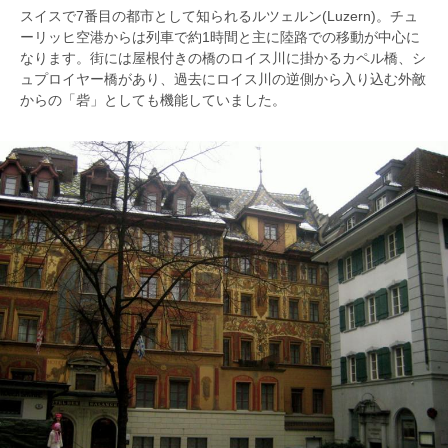
スイスで7番目の都市として知られるルツェルン(Luzern)。チュ
ーリッヒ空港からは列車で約1時間と主に陸路での移動が中心に
なります。街には屋根付きの橋のロイス川に掛かるカペル橋、シ
ュプロイヤー橋があり、過去にロイス川の逆側から入り込む外敵
からの「砦」としても機能していました。