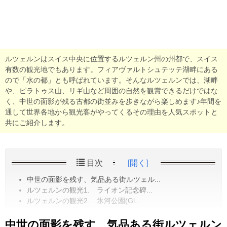
ルツェルンはスイス中央に位置するルツェルン州の州都で、スイス
有数の観光地でもあります。フィアヴァルトシュテッテ湖畔にある
ので「水の都」とも呼ばれています。そんなルツェルンでは、湖畔
や、ピラトゥス山、リギ山など周囲の自然を観賞できるだけではな
く、中世の面影が残る古都の街並みを歩きながら楽しめます♪年間を
通して世界各地から観光客がやってくるその理由を人気スポットと
共にご紹介します。
目次
[開く]
中世の面影を残す、気品ある街ルツェル...
ルツェルンの観光1. ライオン記念碑...
ルツェルンの観光2. 氷河公園(Gl...
中世の面影を残す、気品ある街ルツェルン