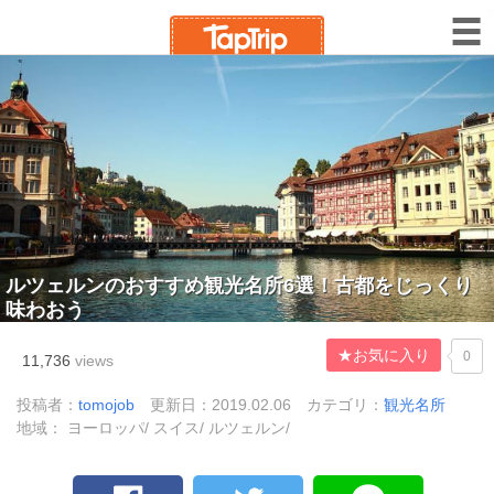
ルツェルンのおすすめ観光名所6選！古都をじっくり
味わおう
★お気に入り
0
11,736
views
投稿者：
tomojob
更新日：2019.02.06
カテゴリ：
観光名所
地域： ヨーロッパ/ スイス/ ルツェルン/