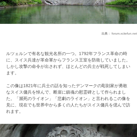
出典：
forum.xcitefun.net
ルツェルンで有名な観光名所の一つ。1792年フランス革命の時
に、スイス兵達が革命軍からフランス王室を防衛していました。
しかし攻撃の命令が出されず、ほとんどの兵士が戦死してしまい
ます。
この像は1821年に兵士の話を知ったデンマークの彫刻家が勇敢
なスイス傭兵を悼んで、断崖に鎮魂の慰霊碑として作られまし
た。「瀕死のライオン」「悲劇のライオン」と言われるこの像を
見に、現在でも世界中から多くの人たちがスイス傭兵を偲んで訪
れます。