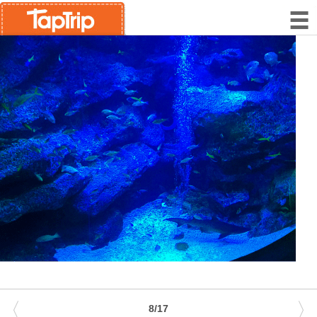
〈
〉
8/17