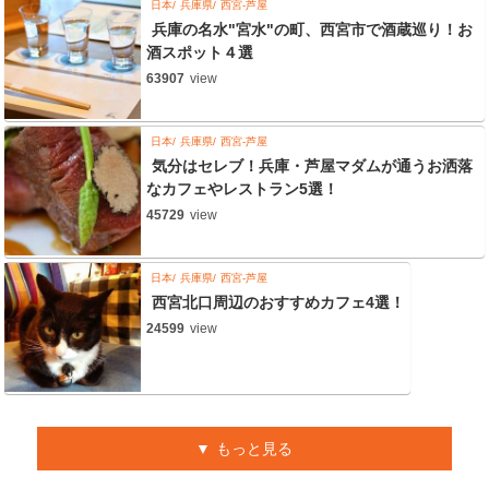
日本
兵庫県
西宮-芦屋
兵庫の名水"宮水"の町、西宮市で酒蔵巡り！お
酒スポット４選
63907
view
日本
兵庫県
西宮-芦屋
気分はセレブ！兵庫・芦屋マダムが通うお洒落
なカフェやレストラン5選！
45729
view
日本
兵庫県
西宮-芦屋
西宮北口周辺のおすすめカフェ4選！
24599
view
もっと見る