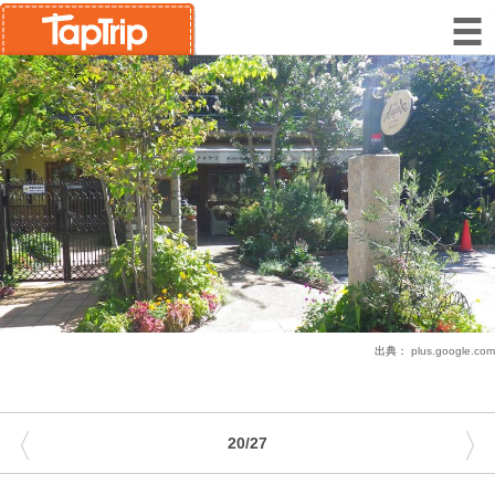
出典：
plus.google.com
〈
〉
20/27