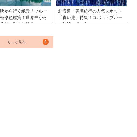
映から行く絶景「ブルー
北海道・美瑛旅行の人気スポット
極彩色鑑賞！世界中から
「青い池」特集！コバルトブルー
るその魅力とは？
の神秘スポットへ
は見る者を圧倒する極彩色で覆
北海道「丘のまち美瑛」は壮大なパッチ
色があります。それがブルーリ
ワークの丘が広がる人気の観光地です。
もっと見る
。観光名所から行きやすい場所
そんな丘のまちに神秘的な輝きを放つ
世界の人にも知られるようにな
「青い池」があります。コバルトブルー
。果たしてどんな絶景が見られ
の池はいつまでも見ていたくなるほどの
ょうか？
美しさ。美瑛の「青い池」をご紹介しま
す。