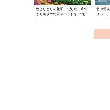
色とりどりの花畑！北海道・丘の
北海道美
まち美瑛の絶景スポットをご紹介
リバー」
します！
人が集ま
北海道と言えば広大な土地に絶景が広が
北海道に
り、食べ物が美味しくて大変人気の観光
われた景
地です。そのなかでも美瑛は、色とりど
バーです
り花畑や北海道らしい田園風景を見るこ
にあり、
とができる町です。今回は美瑛に行くな
りました
ら絶対に立ち寄ってほしい絶景スポット
るのでし
をご紹介！北海道の自然のすばらしさに
言葉さえ失ってしまいます。