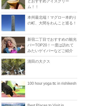
とおすすめアイスクリー
ム！！
本州最北端！マグロ一本釣り
の町、大間をわんこと巡る！
新宿二丁目でおすすめの観光
バーTOP20！一度は訪れて
みたいゲイバーなどご紹介
清田の大クス
100 hour yoga ttc in rishikesh
Best Places to Visit in