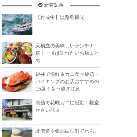
新着記事
【作成中】淡路島観光
天橋立の美味しいランチ9
選！一度は訪れたいお店まと
め
福井で海鮮＆カニ食べ放題・
バイキングのお店おすすめの
15選！食べ過ぎ注意
朝茹で花咲ガニに感動！根室
かさい商店
北海道夕張郡由仁町でわんこ