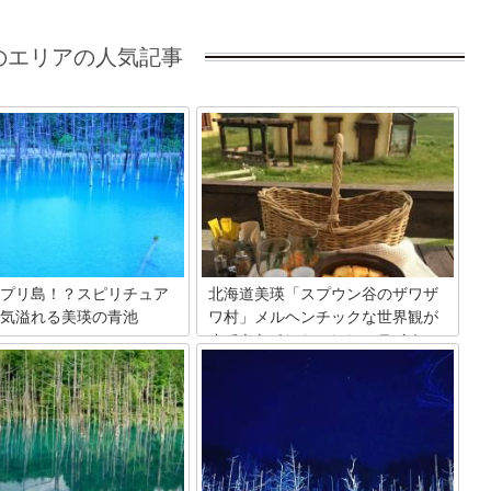
のエリアの人気記事
プリ島！？スピリチュア
北海道美瑛「スプウン谷のザワザ
気溢れる美瑛の青池
ワ村」メルヘンチックな世界観が
すてきなペンションにステイ！
瑛にある青池はとても神秘的で
ポットとしても人気がありま
一度耳にしたら忘れられない、こちらの
ルトブルーが目の前に広がる景
ペンション名。ヨーロッパの田園を思わ
的。立ち枯れた木が乱立する景
せる風景は、写真を見ただけだとまさか
に神秘そのもの。海外でも有名
北海道の美瑛だとは思えませんよね。ど
青池をご紹介します！北海道旅
こを撮っても絵になるこのお宿で、憧れ
に追加してみてどうですか？
のカントリー生活を体験してみません
か？