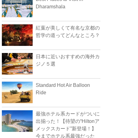
Dharamshala
紅葉が美しくて有名な京都の
哲学の道ってどんなところ？
日本に近いおすすめの海外カ
ジノ５選
Standard Hot Air Balloon
Ride
最強ホテル系カードがついに
出揃った！【待望の“Hiltonア
メックスカード”新登場！】
今までホテル系最強だった