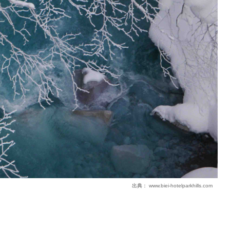
出典：
www.biei-hotelparkhills.com