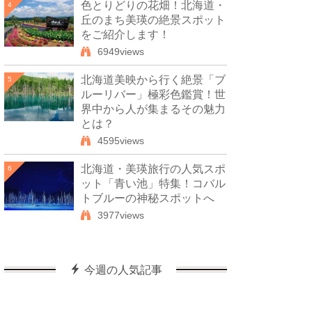
色とりどりの花畑！北海道・
4
丘のまち美瑛の絶景スポット
をご紹介します！
6949views
北海道美映から行く絶景「ブ
5
ルーリバー」極彩色鑑賞！世
界中から人が集まるその魅力
とは？
4595views
北海道・美瑛旅行の人気スポ
6
ット「青い池」特集！コバル
トブルーの神秘スポットへ
3977views
今週の人気記事