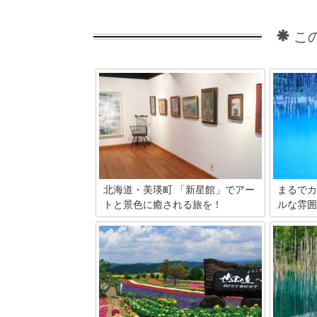
こ
北海道・美瑛町 「新星館」でアー
まるでカ
トと景色に癒される旅を！
ルな雰囲
今や北海道の人気スポット美瑛町。この
北海道美
町に、画家 須田剋太、陶芸家 島岡達三
パワース
美術館が あるのです。 美術館の個性的
す。コバ
な絵、陶器、書に感動し、周りの美しい
色は幻想
景色、高山植物に癒されること間違い無
色はまさ
し！ 美瑛町に来たら、あなたもちょっと
な美瑛の
足をのばしてみませんか？
行の旅先