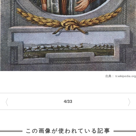
出典：
tr.wikipedia.org
〈
〉
4/33
この画像が使われている記事