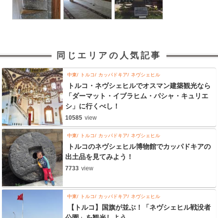
同じエリアの人気記事
中東
トルコ
カッパドキア
ネヴシェヒル
トルコ・ネヴシェヒルでオスマン建築観光なら
「ダーマット・イブラヒム・パシャ・キュリエ
シ」に行くべし！
10585
view
中東
トルコ
カッパドキア
ネヴシェヒル
トルコのネヴシェヒル博物館でカッパドキアの
出土品を見てみよう！
7733
view
中東
トルコ
カッパドキア
ネヴシェヒル
【トルコ】国旗が並ぶ！「ネヴシェヒル戦没者
公園」を観光しよう