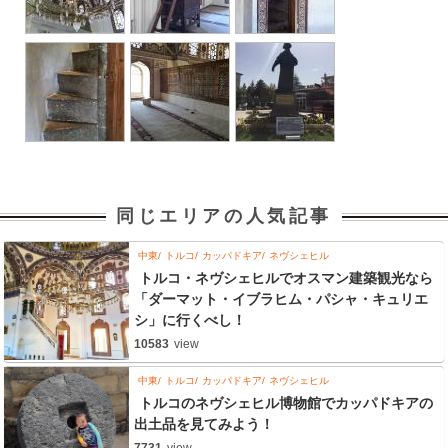
同じエリアの人気記事
中東
トルコ
カッパドキア
ネヴシェヒル
トルコ・ネヴシェヒルでオスマン建築観光なら
「ダーマット・イブラヒム・パシャ・キュリエ
シ」に行くべし！
10583
view
中東
トルコ
カッパドキア
ネヴシェヒル
トルコのネヴシェヒル博物館でカッパドキアの
出土品を見てみよう！