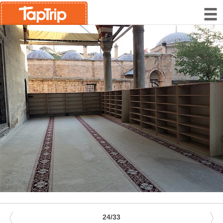
〈
〉
24/33