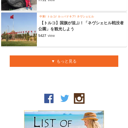
7731
view
中東
トルコ
カッパドキア
ネヴシェヒル
【トルコ】国旗が並ぶ！「ネヴシェヒル戦没者
公園」を観光しよう
5427
view
もっと見る