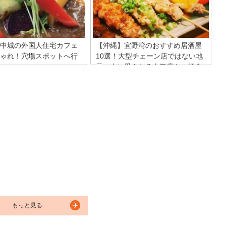
で今回は、北谷で沖縄料理を満
外観も内装もアメリカにある昔ながらの
かつリーズナブルな居酒屋をご
レトロなレストランといった雰囲気。朝
す。
食からディナーまでボリューム満点の料
理が揃います。今回は日本に居ながら、
まるでアメリカに居るような気分にさせ
中城の外国人住宅カフェ
【沖縄】宜野湾のおすすめ居酒屋
てくれるこちらのレストランをご紹介し
ゃれ！穴場スポットへ行
10選！大型チェーン店ではない地
ます。これを読めばあなたもきっと行き
元の人に愛される人気店をご紹介
たくなる事間違いなし！
外国人住宅を改装したお洒落な
沖縄県の中部エリアに属している宜野湾
多数ある地域、インテリアが素
市は、トロピカルビーチをはじめとした
勿論の事、メニューにもこだわ
美しい景色を堪能することができる場所
ェを選んでご紹介します。
です。観光や買い物を楽しんだあとは、
夕方から居酒屋でゆっくりと腰を落ち着
かせてお酒を飲んでみては？本記事では
宜野湾エリアでおすすめの居酒屋をご紹
介します。
もっと見る