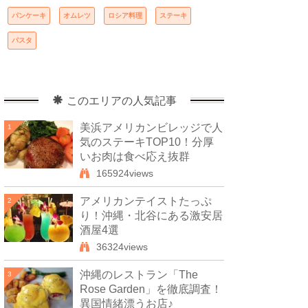
パンケーキ
オムレツ
ロシア料理
ステーキ
パスタ
このエリアの人気記事
美浜アメリカンビレッジで人
1
気のステーキTOP10！分厚
いお肉は食べ応え抜群
165924views
アメリカンテイストたっぷ
2
り！沖縄・北谷にある激安居
酒屋4選
36324views
沖縄のレストラン「The
3
Rose Garden」を徹底調査！
異国情緒漂うお店♪