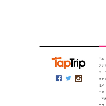
日本
アジ
ヨー
オセ
北米
中東
中南
アフ