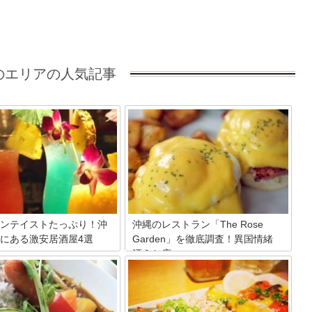
のエリアの人気記事
ンテイストたっぷり！沖
沖縄のレストラン「The Rose
にある激安居酒屋4選
Garden」を徹底調査！異国情緒
漂うお店♪
中部にあり、4つの米軍施設を
地・北谷。そんな北谷町には人
沖縄の北中城にあるアメリカンなレスト
スポットとなっているアメリカ
ラン、The Rose Garden（ザ・ローズガ
ジやイオン北谷店があることか
ーデン）をご存知ですか？アメリカ人の
観光客が訪れる地でもありま
お客さんも多いこちらのレストランは、