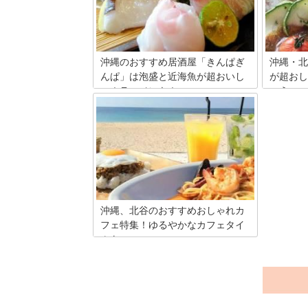
す。そこ
表的なグルメといえばやっぱりお肉。ア
喫でき、
メリカンな雰囲気の中でお肉を食べてア
紹介しま
メリカにいる気分を味わっちゃいましょ
う！
沖縄のおすすめ居酒屋「きんぱぎ
沖縄・北
んぱ」は泡盛と近海魚が超おいし
が超おし
い！ラーメンも！
こう
沖縄旅行で行くべき居酒屋「きんぱぎん
北中城は
ぱ（金波銀波）」。うちなーならではの
カフェが
郷土料理と季節の創作料理が味わえま
敵なのは
す。ラフテーやミミガー、ジーマミード
ったカフ
ーフ・・・などなど、その名の響きも見
た目も個性的でリーズナブルなメニュー
が満載！ 鮮度抜群の地魚の刺身は絶品‼
泡盛との相性間違いなし！赤い瓦屋根が
目印です！
沖縄、北谷のおすすめおしゃれカ
フェ特集！ゆるやかなカフェタイ
ムを
沖縄の中部、米軍基地に近い立地に位置
する北谷町。まるでアメリカ西海岸のよ
うな雰囲気のこの町には、ゆるやかに過
ごせるステキなカフェがいっぱい！早速
ご紹介します。