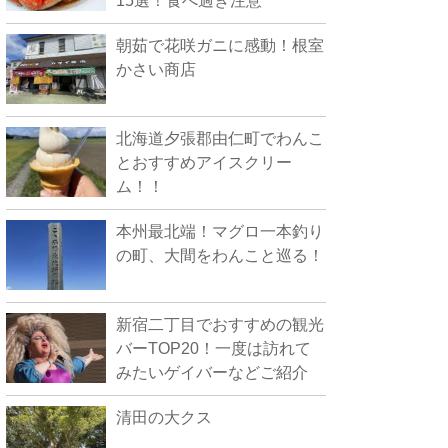
15選！食べ過ぎ注意
朝茹で花咲ガニに感動！根室
かさい商店
北海道夕張郡由仁町でわんこ
とおすすめアイスクリー
ム！！
本州最北端！マグロ一本釣り
の町、大間をわんこと巡る！
新宿二丁目でおすすめの観光
バーTOP20！一度は訪れて
みたいゲイバーなどご紹介
清田の大クス