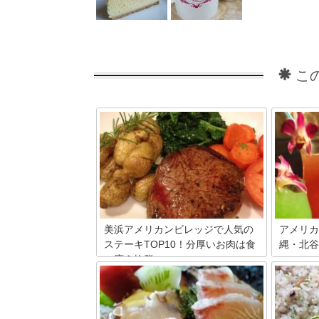
こ
美浜アメリカンビレッジで人気の
アメリカ
ステーキTOP10！分厚いお肉は食
縄・北谷
べ応え抜群
沖縄県の
保有する
アメリカンビレッジとはアメリカ合衆国
気の観光
の雰囲気を模した複合施設です。グル
ンビレッ
メ、ショッピングなどのお店が連なり、
ら多くの
インスタ映えもばっちり☆アメリカの代