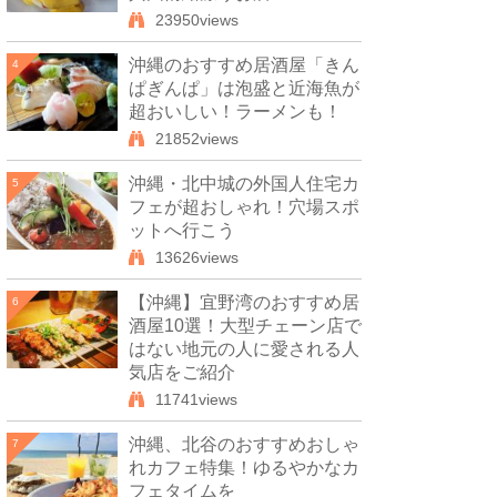
23950views
沖縄のおすすめ居酒屋「きん
4
ぱぎんぱ」は泡盛と近海魚が
超おいしい！ラーメンも！
21852views
沖縄・北中城の外国人住宅カ
5
フェが超おしゃれ！穴場スポ
ットへ行こう
13626views
【沖縄】宜野湾のおすすめ居
6
酒屋10選！大型チェーン店で
はない地元の人に愛される人
気店をご紹介
11741views
沖縄、北谷のおすすめおしゃ
7
れカフェ特集！ゆるやかなカ
フェタイムを