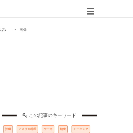
お店♪
画像
この記事のキーワード
沖縄
アメリカ料理
ケーキ
朝食
モーニング