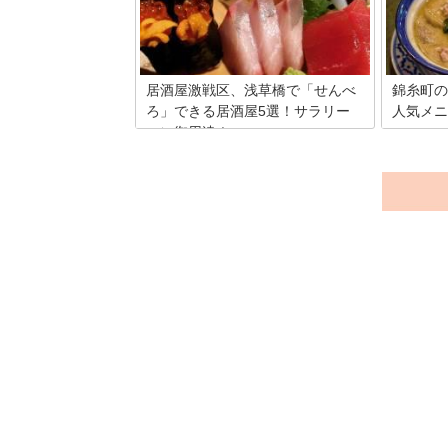
居酒屋激戦区、浅草橋で「せんべ
錦糸町の
ろ」できる居酒屋5選！サラリー
人気メニ
マン御用達！
東京の「
る錦糸町
1000円も出せばべろべろになるほどお酒
理初心者
が飲める酒場のことを「せんべろ」と言
味料の販
いますが、浅草橋エリアにはそんなお財
品が全品
布事情にやさしい居酒屋が沢山！今回は
ォーマン
激安居酒屋定番の串焼きからオシャレな
すすめタ
ワインバーまでと多彩なジャンルで厳選
す。
した５店をご紹介します。あなたは今夜
はどちらで「せんべろ」しますか？