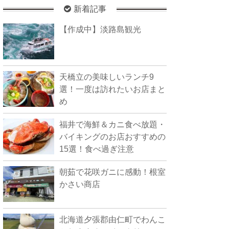
新着記事
【作成中】淡路島観光
天橋立の美味しいランチ9
選！一度は訪れたいお店まと
め
福井で海鮮＆カニ食べ放題・
バイキングのお店おすすめの
15選！食べ過ぎ注意
朝茹で花咲ガニに感動！根室
かさい商店
北海道夕張郡由仁町でわんこ