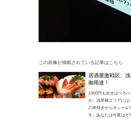
この画像が掲載されている記事はこちら
居酒屋激戦区、浅
御用達！
1000円も出せばべ
が、浅草橋エリアには
の串焼きからオシャレ
す。あなたは今夜はど