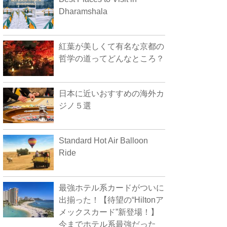
Dharamshala
紅葉が美しくて有名な京都の
哲学の道ってどんなところ？
日本に近いおすすめの海外カ
ジノ５選
Standard Hot Air Balloon
Ride
最強ホテル系カードがついに
出揃った！【待望の“Hiltonア
メックスカード”新登場！】
今までホテル系最強だった