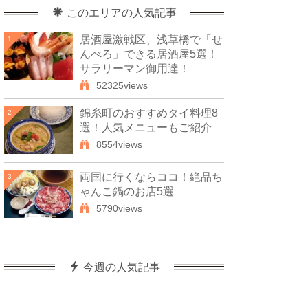
このエリアの人気記事
居酒屋激戦区、浅草橋で「せ
1
んべろ」できる居酒屋5選！
サラリーマン御用達！
52325views
錦糸町のおすすめタイ料理8
2
選！人気メニューもご紹介
8554views
両国に行くならココ！絶品ち
3
ゃんこ鍋のお店5選
5790views
今週の人気記事