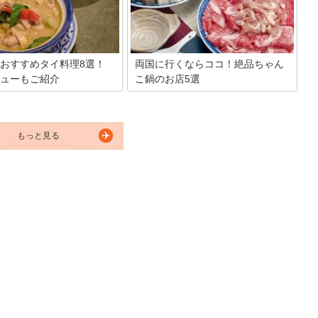
おすすめタイ料理8選！
両国に行くならココ！絶品ちゃん
ューもご紹介
こ鍋のお店5選
リトル・タイランド」と呼ばれ
両国といえば相撲で有名なスポットです
はタイ料理店の激戦区！タイ料
よね。そしてお相撲さんといったらちゃ
の方におすすめのお店から、調
んこ鍋！両国周辺はちゃんこ店が所狭し
売も行っているお店、フード商
とひしめき合っている激戦区なんです。
もっと見る
680円で食べられるコストパフ
そこで今回は「ここに行ったら間違いな
スの高いお店まで、錦糸町のお
い！両国のちゃんこ鍋」を厳選して紹介
イ料理店を8店舗ご紹介しま
しちゃいます！