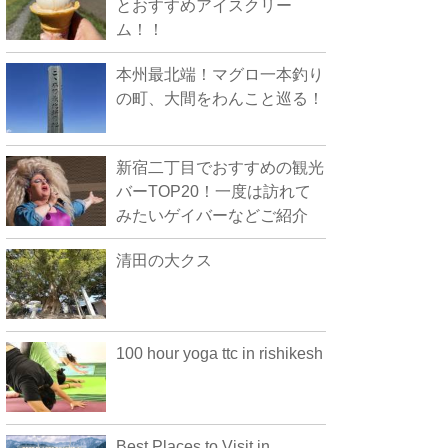
とおすすめアイスクリー
ム！！
本州最北端！マグロ一本釣り
の町、大間をわんこと巡る！
新宿二丁目でおすすめの観光
バーTOP20！一度は訪れて
みたいゲイバーなどご紹介
清田の大クス
100 hour yoga ttc in rishikesh
Best Places to Visit in