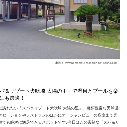
出典：
www.homemate-research-hot-spring.com
パ＆リゾート犬吠埼 太陽の里」で温泉とプールを楽
にも最適！
に訪れたい「スパ＆リゾート犬吠埼 太陽の里」。種類豊富な天然温
クゼーションやレストランのほかにオーシャンビューの客室まで完
泊でも絶対に満足できるスポットです♪今日はこの素敵な「スパ＆リ