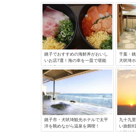
銚子でおすすめの海鮮丼がおいし
千葉・銚
いお店7選！海の幸を一皿で堪能
犬吠埼ホ
しよう
すぎる！
千葉県北東部には銚子という所がありま
千葉県を
す。銚子は全国から見ても漁業が盛んな
いのが銚
場所ですが、新鮮な鮮魚が豊富に食べら
ル」最上
れる有名なお店もたくさんあります。今
きる最高
回は新鮮かつおいしい海鮮丼が食べられ
を堪能で
るお店を徹底紹介！その中でもお店人気
BGMに
の海鮮丼を紹介します。
す天然温
癒しませ
銚子市・犬吠埼観光ホテルで太平
九十九里
洋を眺めながら温泉を満喫！
い旅館8
を独り占
太平洋に突き出し、雄大な景色が広がる