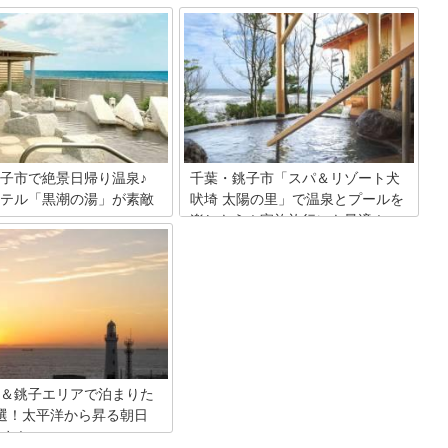
子市で絶景日帰り温泉♪
千葉・銚子市「スパ＆リゾート犬
テル「黒潮の湯」が素敵
吠埼 太陽の里」で温泉とプールを
楽しもう！家族旅行にも最適！
訪れたら、是非足を運んでほし
銚子市に行ったら絶対に訪れたい「スパ
子市の「絶景の宿 犬吠埼ホテ
＆リゾート犬吠埼 太陽の里」。種類豊富
階にある温泉。太平洋を一望で
な天然温泉に屋内プール、リラクゼーシ
のシチュエーションの中で温泉
ョンやレストランのほかにオーシャンビ
きます。潮風と波のさざ波を
ューの客室まで完備され、日帰りでも宿
、白亜時代前期の地層から湧き出
泊でも絶対に満足できるスポットです♪
泉に浸かりながら日頃の疲れを
今日はこの素敵な「スパ＆リゾート犬吠
んか？
埼 太陽の里」の日帰りスパ「一望の湯」
にスポットを当ててご紹介したいと思い
＆銚子エリアで泊まりた
ます♪
選！太平洋から昇る朝日
め！