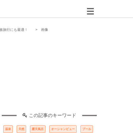
族旅行にも最適！
画像
この記事のキーワード
温泉
天然
露天風呂
オーシャンビュー
プール