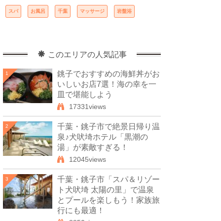
スパ
お風呂
千葉
マッサージ
岩盤浴
このエリアの人気記事
銚子でおすすめの海鮮丼がお
1
いしいお店7選！海の幸を一
皿で堪能しよう
17331views
千葉・銚子市で絶景日帰り温
2
泉♪犬吠埼ホテル「黒潮の
湯」が素敵すぎる！
12045views
千葉・銚子市「スパ＆リゾー
3
ト犬吠埼 太陽の里」で温泉
とプールを楽しもう！家族旅
行にも最適！