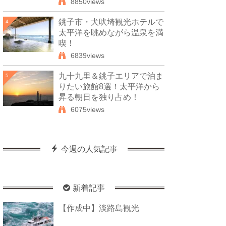
8850views
銚子市・犬吠埼観光ホテルで
4
太平洋を眺めながら温泉を満
喫！
6839views
九十九里＆銚子エリアで泊ま
5
りたい旅館8選！太平洋から
昇る朝日を独り占め！
6075views
今週の人気記事
新着記事
【作成中】淡路島観光