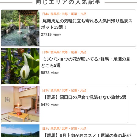
同じエリアの人気記事
日本
群馬県
武尊・尾瀬・片品
尾瀬周辺の気軽に立ち寄れる人気日帰り温泉ス
ポット13選！
27719
view
日本
群馬県
武尊・尾瀬・片品
ミズバショウの花が咲いてる♪群馬・尾瀬の見
どころ5選
5878
view
日本
群馬県
武尊・尾瀬・片品
【群馬】沼田口の戸倉で見逃せない旅館5選
5470
view
日本
群馬県
武尊・尾瀬・片品
【群馬】6月上旬がおススメ！尾瀬の春の花が