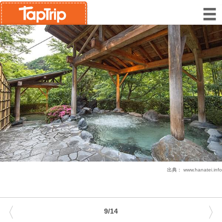
出典：
www.hanatei.info
〈
〉
9/14