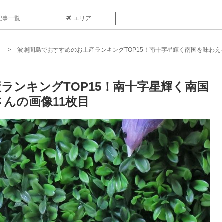
記事一覧
エリア
波照間島でおすすめのお土産ランキングTOP15！南十字星輝く南国を味わ
ランキングTOP15！南十字星輝く南国
んの画像11枚目