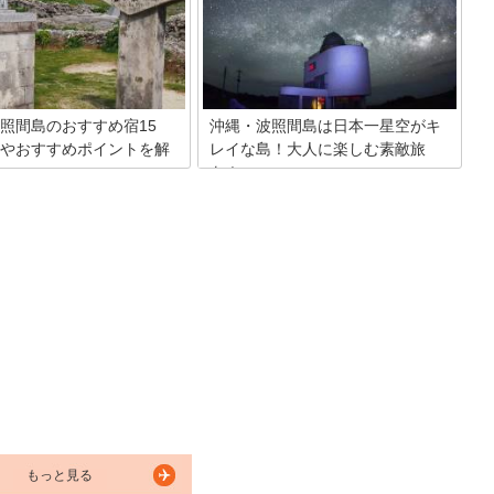
照間島のおすすめ宿15
沖縄・波照間島は日本一星空がキ
やおすすめポイントを解
レイな島！大人に楽しむ素敵旅
を！
照間島にあるおすすめの宿を案
八重山方言で「ベスマ（我らの島）」と
。日本最南端にある離島には、
呼ばれる波照間島（はてるじま）は琉球
在中に過ごせるいろんなタイ
王朝時代から神秘的な島として畏敬され
のある宿が目白押し。その中で
ていたそうです。日本の最南端にある友
気のある所ばかりを15か所厳選
人島でもある波照間島は、人口が少ない
。
ためか、古くからの自然を色濃く残して
います。信号機が一つもなく、自転車で
半日もあれば回れるほど小さい島です。
長くいても飽きないほど美しい光景をど
こからでも見ることができます。特に日
本で一番美しいと言われる星空は、天然
のプラネタリウム。何もないからこそ味
わえる、波照間島の自然をたっぷりと感
じてみませんか？
もっと見る