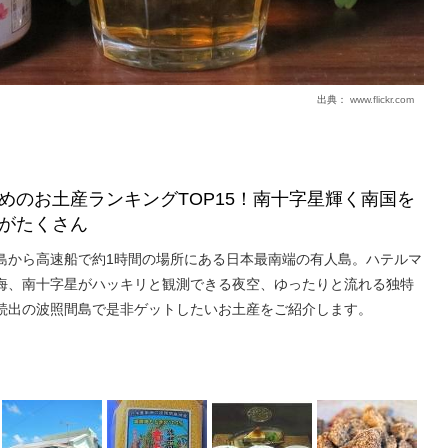
出典：
www.flickr.com
めのお土産ランキングTOP15！南十字星輝く南国を
がたくさん
島から高速船で約1時間の場所にある日本最南端の有人島。ハテルマ
海、南十字星がハッキリと観測できる夜空、ゆったりと流れる独特
続出の波照間島で是非ゲットしたいお土産をご紹介します。