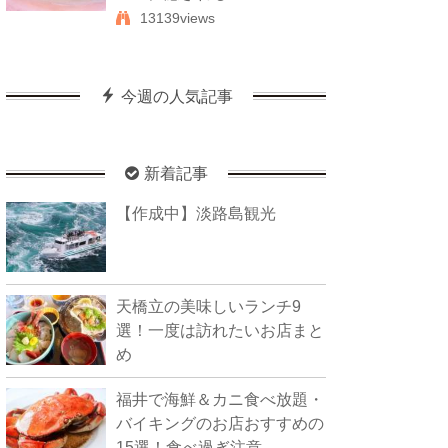
13139views
今週の人気記事
新着記事
【作成中】淡路島観光
天橋立の美味しいランチ9
選！一度は訪れたいお店まと
め
福井で海鮮＆カニ食べ放題・
バイキングのお店おすすめの
15選！食べ過ぎ注意