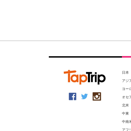
日本
アジ
ヨー
オセ
北米
中東
中南
アフ