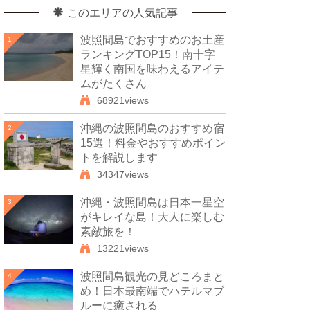
このエリアの人気記事
波照間島でおすすめのお土産
1
ランキングTOP15！南十字
星輝く南国を味わえるアイテ
ムがたくさん
68921views
沖縄の波照間島のおすすめ宿
2
15選！料金やおすすめポイン
トを解説します
34347views
沖縄・波照間島は日本一星空
3
がキレイな島！大人に楽しむ
素敵旅を！
13221views
波照間島観光の見どころまと
4
め！日本最南端でハテルマブ
ルーに癒される