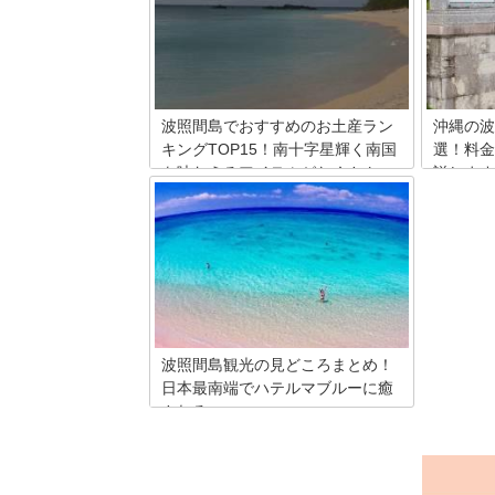
波照間島でおすすめのお土産ラン
沖縄の波
キングTOP15！南十字星輝く南国
選！料金
を味わえるアイテムがたくさん
説します
波照間島は沖縄県石垣島から高速船で約
沖縄の波
1時間の場所にある日本最南端の有人
内します
島。ハテルマブルーと呼ばれる青い海、
観光の滞
南十字星がハッキリと観測できる夜空、
プ・個性
ゆったりと流れる独特の時間…虜になる
も特に人
旅人続出の波照間島で是非ゲットしたい
しました
お土産をご紹介します。
波照間島観光の見どころまとめ！
日本最南端でハテルマブルーに癒
される
日本最南端の有人島「波照間島」。リゾ
ート施設や信号もない小さな島には素朴
でのんびりとした時間が流れ、旅人の心