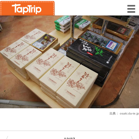
出典：
osaki.da-te.jp