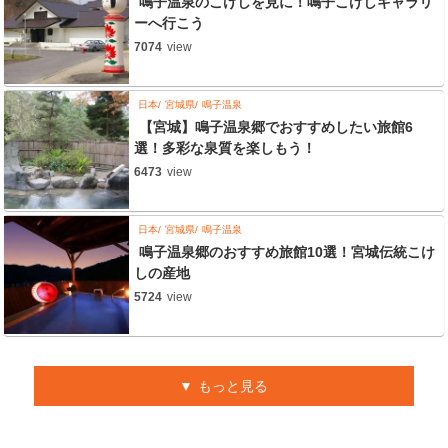
鳴子温泉のこけしを見に！鳴子こけしギャラリ
ーへ行こう
7074
view
日本
宮城県
鳴子温泉
【宮城】鳴子温泉郷でおすすめしたい旅館6
選！多彩な泉質を楽しもう！
6473
view
日本
宮城県
鳴子温泉
鳴子温泉郷のおすすめ旅館10選！宮城伝統こけ
しの産地
5724
view
もっと見る