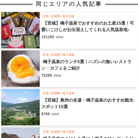
同じエリアの人気記事
日本
宮城県
鳴子温泉
【宮城】鳴子温泉でおすすめのお土産15選！可
愛いこけしがお出迎えしてくれる人気温泉地♪
151280
view
日本
宮城県
鳴子温泉
鳴子温泉のランチ5選！ハズレの無いレストラ
ン・カフェをご紹介
70289
view
日本
宮城県
鳴子温泉
【宮城】奥州の名湯・鳴子温泉のおすすめ観光
スポット15選
8766
view
日本
宮城県
鳴子温泉