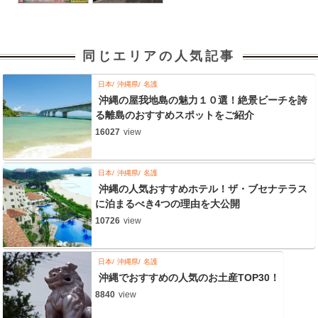
同じエリアの人気記事
日本
沖縄県
名護
沖縄の屋我地島の魅力１０選！絶景ビーチを誇
る離島のおすすめスポットをご紹介
16027
view
日本
沖縄県
名護
沖縄の人気おすすめホテル！ザ・ブセナテラス
に泊まるべき4つの理由を大公開
10726
view
日本
沖縄県
名護
沖縄でおすすめの人気のお土産TOP30！
8840
view