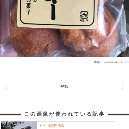
出典：
www.facebook.com
〈
〉
4/32
この画像が使われている記事
日本
沖縄県
名護