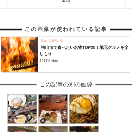
〈
〉
3/22
この画像が使われている記事
日本
広島県
福山
福山市で食べたい名物TOP20！地元グルメを楽
しもう
24774
view
この記事の別の画像