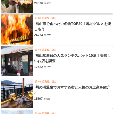
28576
view
日本
広島県
福山
福山市で食べたい名物TOP20！地元グルメを楽
しもう
24774
view
日本
広島県
福山
福山駅周辺の人気ランチスポット10選！美味し
いお店を調査
12522
view
日本
広島県
福山
鞆の浦温泉でおすすめ宿と人気のお土産を紹介
♪
11507
view
日本
広島県
福山