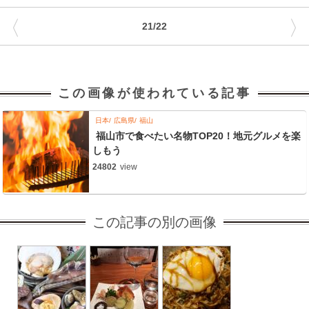
〈
〉
21/22
この画像が使われている記事
日本
広島県
福山
福山市で食べたい名物TOP20！地元グルメを楽
しもう
24802
view
この記事の別の画像