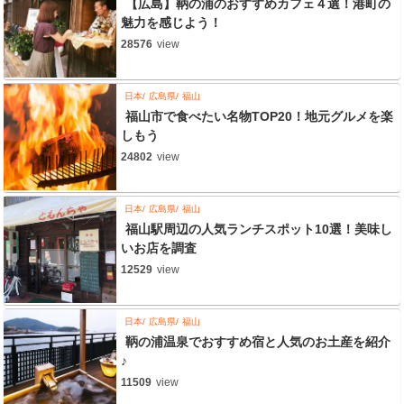
【広島】鞆の浦のおすすめカフェ４選！港町の
魅力を感じよう！
28576
view
日本
広島県
福山
福山市で食べたい名物TOP20！地元グルメを楽
しもう
24802
view
日本
広島県
福山
福山駅周辺の人気ランチスポット10選！美味し
いお店を調査
12529
view
日本
広島県
福山
鞆の浦温泉でおすすめ宿と人気のお土産を紹介
♪
11509
view