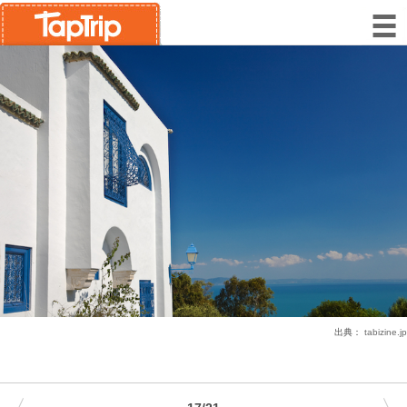
出典：
tabizine.jp