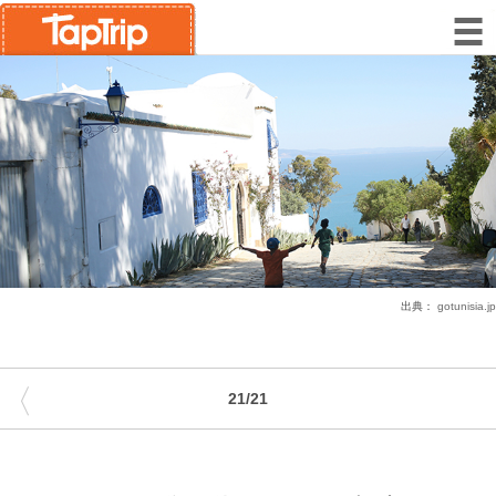
出典：
gotunisia.jp
〈
21/21