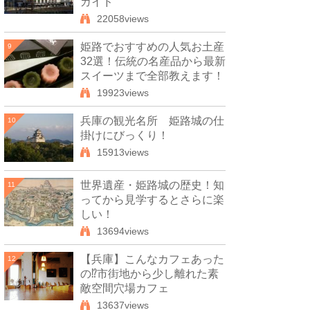
ガイド
22058views
姫路でおすすめの人気お土産
9
32選！伝統の名産品から最新
スイーツまで全部教えます！
19923views
兵庫の観光名所 姫路城の仕
10
掛けにびっくり！
15913views
世界遺産・姫路城の歴史！知
11
ってから見学するとさらに楽
しい！
13694views
【兵庫】こんなカフェあった
12
の⁉市街地から少し離れた素
敵空間穴場カフェ
13637views