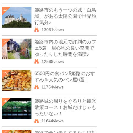
姫路市のもう一つの城「白鳥
13
城」がある太陽公園で世界旅
行気分♪
13061views
姫路市内の地元で評判のカフ
14
ェ5選 居心地の良い空間で
ゆったりした時間を満喫♪
12589views
6500円の食パン⁉姫路のおす
15
すめ＆人気のパン屋6選！
11754views
姫路城の周りをぐるりと観光
16
散策コース！お城だけじゃも
ったいない！
11644views
姫路でランチをするなら絶対
17