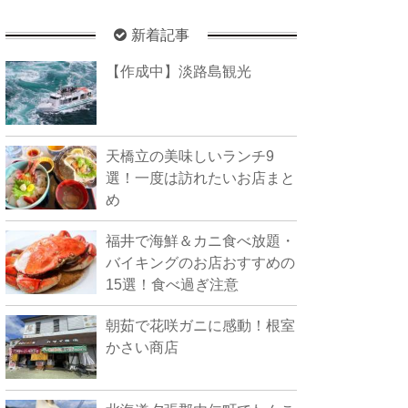
新着記事
【作成中】淡路島観光
天橋立の美味しいランチ9
選！一度は訪れたいお店まと
め
福井で海鮮＆カニ食べ放題・
バイキングのお店おすすめの
15選！食べ過ぎ注意
朝茹で花咲ガニに感動！根室
かさい商店