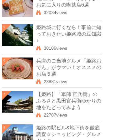
お気に入りの喫茶店6選
32034views
姫路城に行くなら！事前に知
5
っておきたい姫路城の豆知識
♪
30106views
兵庫のご当地グルメ「姫路お
6
でん」がウマい！オススメの
お店５選
23881views
【姫路】「軍師 官兵衛」の
7
ふるさと黒田官兵衛ゆかりの
地をたどってみよう
22707views
姫路の駅ビル&地下街を徹底
8
調査☆ショッピング・グルメ