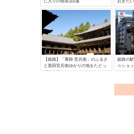
に入りの喫茶店6選
おきたい
姫路は世界遺産「姫路城」をはじめ、観
白鷺城と
光スポットが多い場所です。観光で歩き
城。世界
疲れたら、喫茶店でひと休みしません
あり、国
か。今回は、姫路でおすすめしたい喫茶
んの観光
店を6軒ご紹介します。至福のひととき
路城の豆
を満喫できる喫茶店ばかりですよ。
【姫路】「軍師 官兵衛」のふるさ
姫路の駅
と黒田官兵衛ゆかりの地をたどっ
☆ショッ
てみよう
姫路駅周辺
年ごろか
2014年に放送されたNHKの大河ドラマ
次々とリ
「軍師 官兵衛」。稀代の戦術家といわ
ったこと
れ、豊臣秀吉の軍師として活躍していた
ョッピン
黒田官兵衛こと黒田孝高の出身地が播磨
うのは非
の国、現在の姫路市です。今回は姫路市
路駅ビル
内にある彼が過ごしたゆかりの地を史実
とめまし
と共にご紹介しましょう。