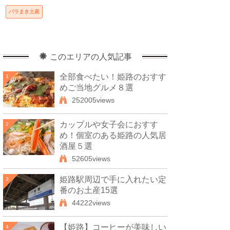
バラまき土産
このエリアの人気記事
全部食べたい！姫路のおすす
1
めご当地グルメ８選
252005views
カップルや女子会におすす
2
め！個室のある姫路の人気居
酒屋５選
52605views
姫路駅周辺で手に入れたい定
3
番のお土産15選
44222views
【姫路】コーヒーが美味しい
4