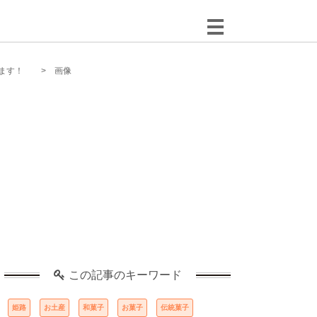
ます！
画像
この記事のキーワード
姫路
お土産
和菓子
お菓子
伝統菓子