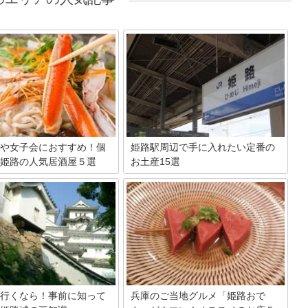
や女子会におすすめ！個
姫路駅周辺で手に入れたい定番の
姫路の人気居酒屋５選
お土産15選
は少し違うおしゃれなお店で飲
世界遺産の姫路城があり、世界中から観
か？今日は姫路で話題の、個室
光客がやって来る姫路駅。そんな姫路駅
しゃれな居酒屋を厳選してご紹
周辺でゲットできる定番のお土産をご紹
☆カップルや女性にオススメの
介します。持って帰れば喜ばれること間
!!必見ですよっ♪
違いなしですよ。
行くなら！事前に知って
兵庫のご当地グルメ「姫路おで