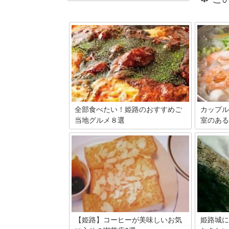
全部食べたい！姫路のおすすめご
カップル
当地グルメ８選
室のある
姫路城や姫路セントラルパークなど有名
いつもと
な観光スポットを保有する姫路。新幹線
みません
の駅もあり交通の便にも富んだ姫路に
のあるお
は、１年を通じて大勢の観光客が訪れま
介します
す。旅行といえばやっぱりその土地独自
お店ばかり
のご当地グルメを食べたいですよね♪そ
こで今回は姫路のご当地グルメと、その
グルメを楽しむことができるお店をご紹
介します☆目指せ！姫路のご当地グルメ
全制覇♪
【姫路】コーヒーが美味しいお気
姫路城に