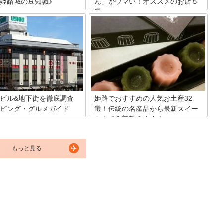
姫路城の豆知識♪
ん」がウマい！オススメのお店５
選
いう名前でも知られる国宝姫路
遺産に登録されている名城でも
寒い冬はもちろん暑い夏にも食べたくな
内だけでなく海外からもたくさ
ってしまうのが、おでんですよね？兵庫
客が訪れます。今回はそんな姫
県姫路市には生姜醤油で食べる「姫路お
知識をご紹介します。
でん®」という、ご当地おでんがあるん
です。その姫路おでんは姫路おでん協同
組合が地域団体商標を獲得し、公式マッ
プもあるほど。ですので今回は、姫路お
でん美食探検マップに載っているお店か
ら、オススメのお店を5店舗ご紹介いた
ビル&地下街を徹底調査
姫路でおすすめの人気お土産32
します。
ピング・グルメガイド
選！伝統の名産品から最新スイー
ツまで全部教えます！
は線路高架にともない、2008
らショッピング街や飲食店街が
兵庫県姫路市には、姫路城をはじめ、魅
ニューアルオープン。姫路に限
力的な観光スポットがありますが、姫路
ではありませんが、駅ビルとシ
もっと見る
にはお土産が少ないという印象を持って
グ街や飲食店街の位置関係とい
いる人もいるのではないでしょうか。銘
常に複雑ですよね。そこで、姫
菓や話題のお菓子をはじめ、おいしいグ
と地下街の基本情報を簡単にま
ルメスポットがたくさんあります。家庭
た。どうぞご参照ください。
や職場、贈答品など、目的に合うお土産
をぜひ見つけてください。