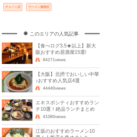
チェーン店
ラーメン激戦区
このエリアの人気記事
【食べログ3.5★以上】新大
1
阪おすすめ居酒屋15選!
84271views
【大阪】北摂でおいしい中華
2
♪おすすめ人気店4選
44440views
エキスポシティおすすめラン
3
チ10選！絶品ランチまとめ
41080views
江坂のおすすめラーメン10
4