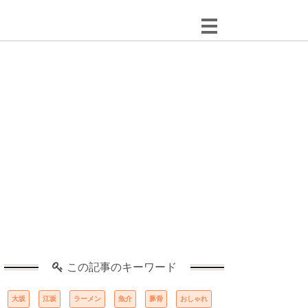
この記事のキーワード
大坂
江坂
ラーメン
魚介
豚骨
おしゃれ