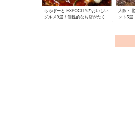
ららぽーと EXPOCITYのおいしい
大阪・北
グルメ9選！個性的なお店がたく
ント5選
さん
都市部へ
大阪・北
ららぽーとは万博記念公園の中にありま
て、公園
す。万博記念公園は1970年に開催された
から人気
日本万国博覧会の時に作ったので、広々
は、そん
としていて居心地が良いですよ。ららぽ
のイベン
ーとの中はいろいろなお店があってどれ
に入ろうか迷ってしまうので、オススメ
のお店を紹介させてください。どれも良
いお店なので制覇を狙うのも楽しいです
よ。