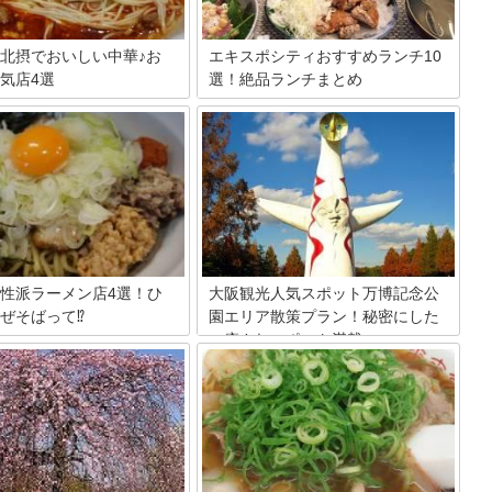
北摂でおいしい中華♪お
エキスポシティおすすめランチ10
気店4選
選！絶品ランチまとめ
表する高級住宅地でもある北摂
万博公園内にあり、ショップや映画館、
それだけに飲食店の数も多く、
水族館などがあるエキスポシティ。ラン
高いお店がひしめき合っていま
チスポットも多く、全国の名店が集まる
でも今回は、中華ジャンルに絞
フードコートや大阪でおなじみのお店、
店を集めてみました。どこも混
おしゃれなカフェなど種類も豊富。女子
有名店なので、ぜひ最後までチ
会やデート、家族連れにもおすすめな人
てみてください。
気店をご紹介します。
性派ラーメン店4選！ひ
大阪観光人気スポット万博記念公
ぜそばって⁉
園エリア散策プラン！秘密にした
い癒されスポット満載
ンや日本料理屋など、名だたる
多くある北摂エリア。今回は、
1970年は日本、そしてアジアで初めて開
摂エリアで人気の個性派ラーメ
催された万国博覧会の年でした。大いに
紹介します。どれも一度食べた
賑わった大阪の会場は、現在、当時の面
きになる味なので、ぜひ一度味
影を残す万博記念公園として地元の人々
てください。
の憩いの場になっています。北大阪の隠
された癒しのスポットをご紹介。