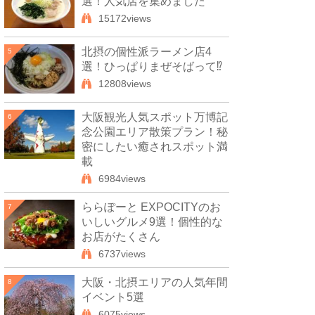
選！人気店を集めました
15172views
北摂の個性派ラーメン店4
5
選！ひっぱりまぜそばって⁉
12808views
大阪観光人気スポット万博記
6
念公園エリア散策プラン！秘
密にしたい癒されスポット満
載
6984views
ららぽーと EXPOCITYのお
7
いしいグルメ9選！個性的な
お店がたくさん
6737views
大阪・北摂エリアの人気年間
8
イベント5選
6075views