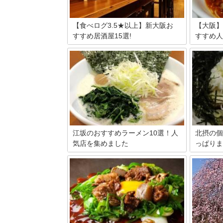
【食べログ3.5★以上】新大阪お
【大阪】
すすめ居酒屋15選!
すすめ人
新大阪といえば大阪の玄関口です。毎日
大阪を代
多くのビジネスパーソンや観光客が乗降
エリア。
する駅です。大阪のグルメといえば、ど
レベルの
うしてもミナミや梅田に行きがちですが
す。なか
新大阪にも実はいいお店がたくさんあり
って人気
ます。今回は、新大阪近辺でおすすめの
雑必至の
居酒屋を15店厳選して紹介していきま
ェックし
す。ぜひ参考にしてみて下さい。
江坂のおすすめラーメン10選！人
北摂の個
気店を集めました
っぱりま
江坂のおすすめラーメンを10選ご紹介！
レストラ
ラーメン激戦区になりつつある江坂に
名店も数
は、美味いラーメン屋がたくさんありま
そんな北
す。家系ラーメンがウリのお店、魚介豚
ン店をご
骨のお店、カフェのような外観で女性一
ら病みつ
人でも入りやすいお店など個性豊かなラ
わってみ
ーメン店のその種類はさまざま。お好み
に合わせて訪れてみて！