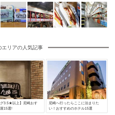
のエリアの人気記事
グ3.5★以上】尼崎おす
尼崎へ行ったらここに泊まりた
屋15選!
い！おすすめのホテル15選
進んだJR尼崎にはショッピング
兵庫県・尼崎といえば武庫川河川敷緑地