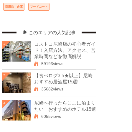
日用品 倉庫
フードコート
このエリアの人気記事
コストコ尼崎店の初心者ガイ
1
ド！入店方法、アクセス、営
業時間などを徹底解説
59193views
【食べログ3.5★以上】尼崎
2
おすすめ居酒屋15選!
35682views
尼崎へ行ったらここに泊まり
3
たい！おすすめのホテル15選
6055views