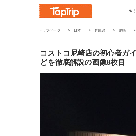
トップページ
日本
兵庫県
尼崎
コストコ尼崎店の初心者ガ
どを徹底解説の画像8枚目