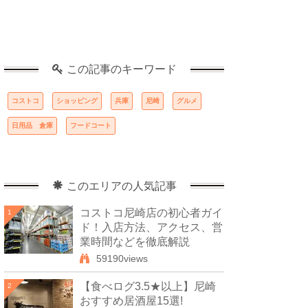
この記事のキーワード
コストコ
ショッピング
兵庫
尼崎
グルメ
日用品 倉庫
フードコート
このエリアの人気記事
コストコ尼崎店の初心者ガイ
1
ド！入店方法、アクセス、営
業時間などを徹底解説
59190views
【食べログ3.5★以上】尼崎
2
おすすめ居酒屋15選!