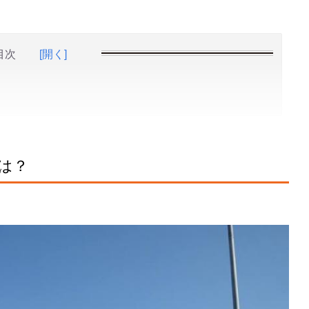
目次
[開く]
は？