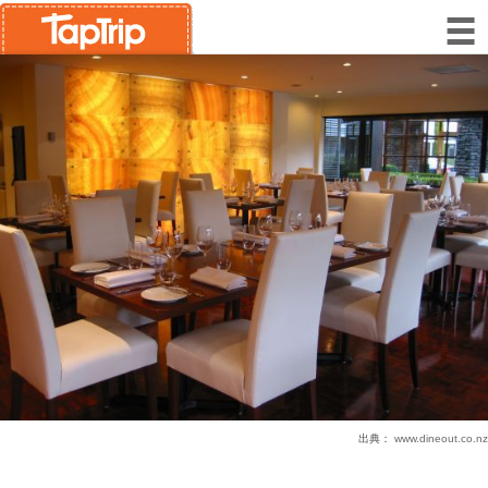
出典：
www.dineout.co.nz