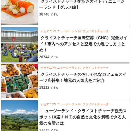
クライストチャーチ街歩きガイド in ニュージ
ーランド【グルメ編】
30740
view
オセアニア
ニュージーランド
クライストチャーチ
クライストチャーチ国際空港（CHC）完全ガイ
ド！市内へのアクセスと空港での過ごし方まと
め！
20744
view
オセアニア
ニュージーランド
クライストチャーチ
クライストチャーチのおしゃれなカフェ＆スイ
ーツ店特集！地元の人気店をご紹介
19212
view
オセアニア
ニュージーランド
クライストチャーチ
ニュージーランド・クライストチャーチ観光ス
ポット10選！ＮＺの自然と文化を満喫できる人
気の名所とは
13275
view