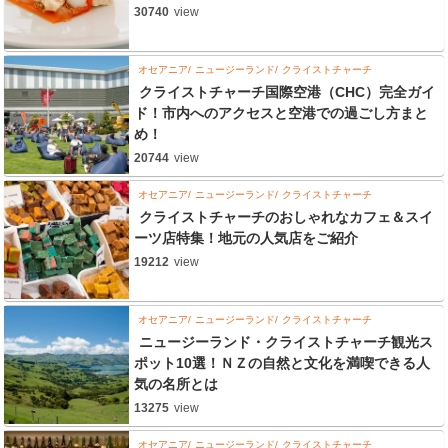
30740
view
オセアニア
ニュージーランド
クライストチャーチ
クライストチャーチ国際空港（CHC）完全ガイ
ド！市内へのアクセスと空港での過ごし方まと
め！
20744
view
オセアニア
ニュージーランド
クライストチャーチ
クライストチャーチのおしゃれなカフェ＆スイ
ーツ店特集！地元の人気店をご紹介
19212
view
オセアニア
ニュージーランド
クライストチャーチ
ニュージーランド・クライストチャーチ観光ス
ポット10選！ＮＺの自然と文化を満喫できる人
気の名所とは
13275
view
オセアニア
ニュージーランド
クライストチャーチ