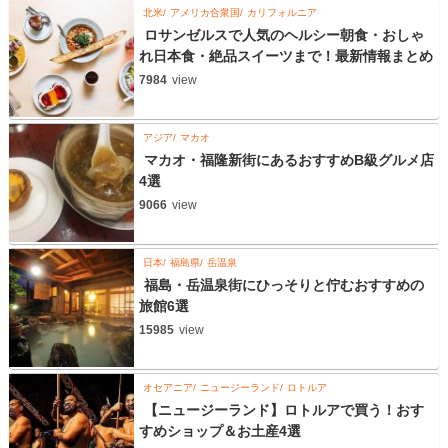
北米
アメリカ合衆国
カリフォルニア
ロサンゼルスで人気のヘルシー朝食・おしゃ
れ日本食・絶品スイーツまで！最新情報まとめ
7984
view
アジア
マカオ
マカオ・福隆新街にあるおすすめB級グルメ店
4選
9066
view
日本
福島県
岳温泉
福島・岳温泉街にひっそりと佇むおすすめの
旅館6選
15985
view
オセアニア
ニュージーランド
ロトルア
【ニュージーランド】ロトルアで買う！おす
すめショップ＆お土産4選