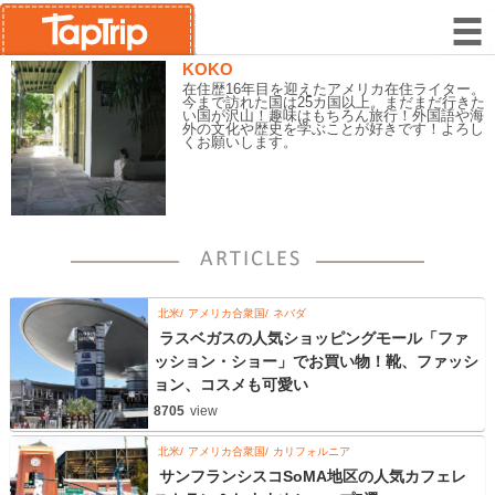
KOKO
在住歴16年目を迎えたアメリカ在住ライター。
今まで訪れた国は25カ国以上。まだまだ行きた
い国が沢山！趣味はもちろん旅行！外国語や海
外の文化や歴史を学ぶことが好きです！よろし
くお願いします。
北米
アメリカ合衆国
ネバダ
ラスベガスの人気ショッピングモール「ファ
ッション・ショー」でお買い物！靴、ファッシ
ョン、コスメも可愛い
8705
view
北米
アメリカ合衆国
カリフォルニア
サンフランシスコSoMA地区の人気カフェレ