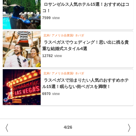
ロサンゼルス人気ホテル15選！おすすめはコ
コ！
7599
view
北米
アメリカ合衆国
ネバダ
ラスベガスでウェディング！思い出に残る貴
重な結婚式スタイル4選
12782
view
北米
アメリカ合衆国
ネバダ
ラスベガスで泊まりたい人気のおすすめホテ
ル15選！眠らない街ベガスを満喫！
6970
view
〈
〉
4/26