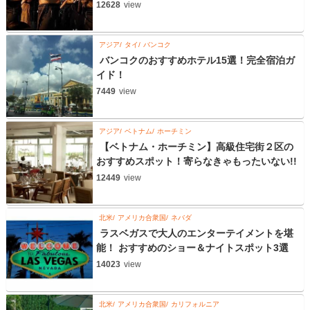
12628
view
アジア
タイ
バンコク
バンコクのおすすめホテル15選！完全宿泊ガ
イド！
7449
view
アジア
ベトナム
ホーチミン
【ベトナム・ホーチミン】高級住宅街２区の
おすすめスポット！寄らなきゃもったいない!!
12449
view
北米
アメリカ合衆国
ネバダ
ラスベガスで大人のエンターテイメントを堪
能！ おすすめのショー＆ナイトスポット3選
14023
view
北米
アメリカ合衆国
カリフォルニア