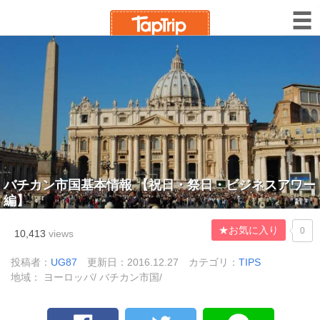
バチカン市国基本情報 【祝日・祭日・ビジネスアワー
編】
★お気に入り
0
10,413
views
投稿者：
UG87
更新日：2016.12.27
カテゴリ：
TIPS
地域： ヨーロッパ/ バチカン市国/