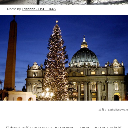
Photo by
Trishhhh - DSC_0445
出典：
catholicnews.ie