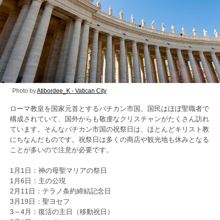
Photo by
Atibordee_K - Vatican City
ローマ教皇を国家元首とするバチカン市国。国民はほぼ聖職者で
構成されていて、国外からも敬虔なクリスチャンがたくさん訪れ
ています。そんなバチカン市国の祝祭日は、ほとんどキリスト教
にちなんだものです。祝祭日は多くの商店や観光地も休みとなる
ことが多いので注意が必要です。
1月1日：神の母聖マリアの祭日
1月6日：主の公現
2月11日：テラノ条約締結記念日
3月19日：聖ヨセフ
3～4月：復活の主日（移動祝日）