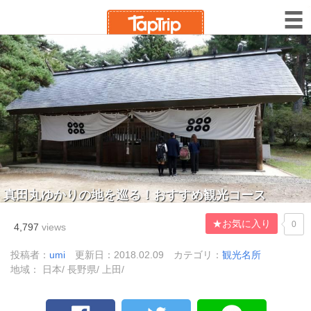
真田丸ゆかりの地を巡る！おすすめ観光コース
★お気に入り
0
4,797
views
投稿者：
umi
更新日：2018.02.09
カテゴリ：
観光名所
地域： 日本/ 長野県/ 上田/