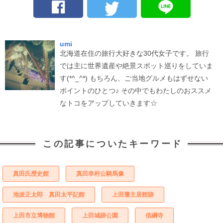
umi
北海道在住の旅行大好きな30代女子です。 旅行
では主に世界遺産や絶景スポット巡りをしていま
す(*^_^*) もちろん、ご当地グルメもはずせない
ポイントのひとつ♪ その中でもわたしのおススメ
なトコをアップしていきます☆
この記事についたキーワード
真田氏歴史館
真田幸村公騎馬像
池波正太郎 真田太平記館
上田藩主居館跡
上田市立博物館
上田城跡公園
信綱寺