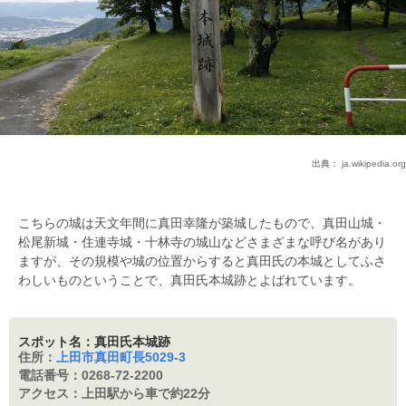
出典：
ja.wikipedia.org
こちらの城は天文年間に真田幸隆が築城したもので、真田山城・
松尾新城・住連寺城・十林寺の城山などさまざまな呼び名があり
ますが、その規模や城の位置からすると真田氏の本城としてふさ
わしいものということで、真田氏本城跡とよばれています。
スポット名：真田氏本城跡
住所：
上田市真田町長5029-3
電話番号：
0268-72-2200
アクセス：
上田駅から車で約22分