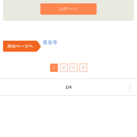
公式ページ
長谷寺
1
2
3
4
〉
1/4