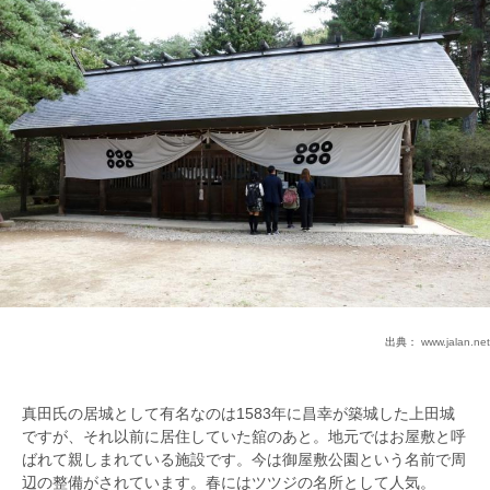
出典：
www.jalan.net
真田氏の居城として有名なのは1583年に昌幸が築城した上田城
ですが、それ以前に居住していた舘のあと。地元ではお屋敷と呼
ばれて親しまれている施設です。今は御屋敷公園という名前で周
辺の整備がされています。春にはツツジの名所として人気。