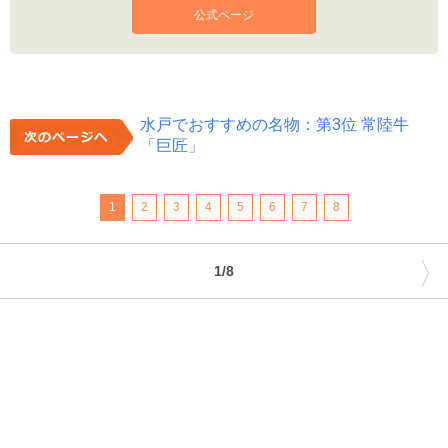
公式ページ
水戸でおすすめの名物：第3位 常陸牛
「巨匠」
1
2
3
4
5
6
7
8
〉
1/8