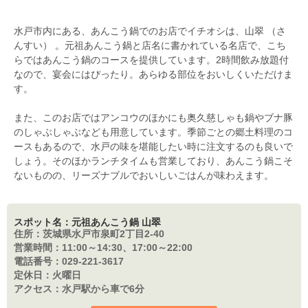
水戸市内にある、あんこう鍋でのお店でイチオシは、山翠 （さ
んすい） 。元祖あんこう鍋と店名に書かれている名店で、こち
らではあんこう鍋のコースを提供しています。2時間飲み放題付
なので、宴会にはぴったり。あらゆる部位をおいしくいただけま
す。
また、このお店ではアンコウのほかにも奥久慈しゃも鍋やブナ豚
のしゃぶしゃぶなども用意しています。季節ごとの郷土料理のコ
ースもあるので、水戸の味を堪能したい時に注文するのも良いで
しょう。そのほかランチタイムも営業しており、あんこう鍋こそ
ないものの、リーズナブルでおいしいごはんが味わえます。
スポット名：元祖あんこう鍋 山翠
住所：
茨城県水戸市泉町2丁目2-40
営業時間：
11:00～14:30、17:00～22:00
電話番号：
029-221-3617
定休日：
火曜日
アクセス：
水戸駅から車で6分