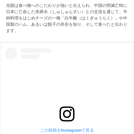
光圀は食べ物へのこだわりが強いと伝えられ、中国の明滅亡時に
日本に亡命した朱舜水（しゅしゅんすい）との交流を通じて、牛
肉料理をはじめチーズの一種「白牛酪（はくぎゅうらく）」や中
国製のハム、あるいは餃子の存在を知り、そして食べたと伝わり
ます。
この投稿をInstagramで見る