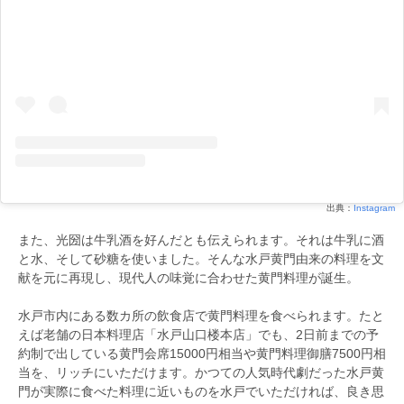
出典：
Instagram
また、光圀は牛乳酒を好んだとも伝えられます。それは牛乳に酒
と水、そして砂糖を使いました。そんな水戸黄門由来の料理を文
献を元に再現し、現代人の味覚に合わせた黄門料理が誕生。
水戸市内にある数カ所の飲食店で黄門料理を食べられます。たと
えば老舗の日本料理店「水戸山口楼本店」でも、2日前までの予
約制で出している黄門会席15000円相当や黄門料理御膳7500円相
当を、リッチにいただけます。かつての人気時代劇だった水戸黄
門が実際に食べた料理に近いものを水戸でいただければ、良き思