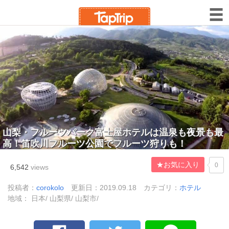
山梨・フルーツパーク富士屋ホテルは温泉も夜景も最
高！笛吹川フルーツ公園でフルーツ狩りも！
★お気に入り
0
6,542
views
投稿者：
corokolo
更新日：2019.09.18
カテゴリ：
ホテル
地域： 日本/ 山梨県/ 山梨市/