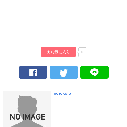
★お気に入り
0
corokolo