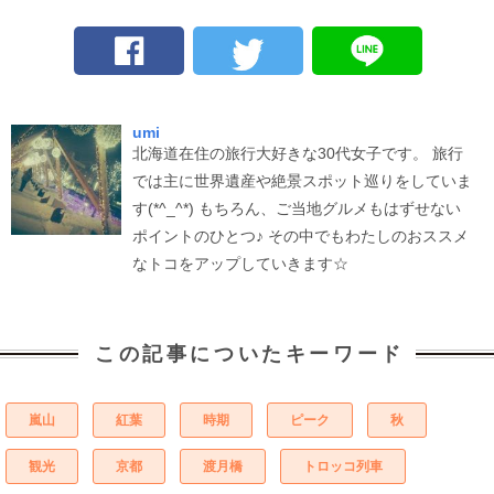
umi
北海道在住の旅行大好きな30代女子です。 旅行
では主に世界遺産や絶景スポット巡りをしていま
す(*^_^*) もちろん、ご当地グルメもはずせない
ポイントのひとつ♪ その中でもわたしのおススメ
なトコをアップしていきます☆
この記事についたキーワード
嵐山
紅葉
時期
ピーク
秋
観光
京都
渡月橋
トロッコ列車