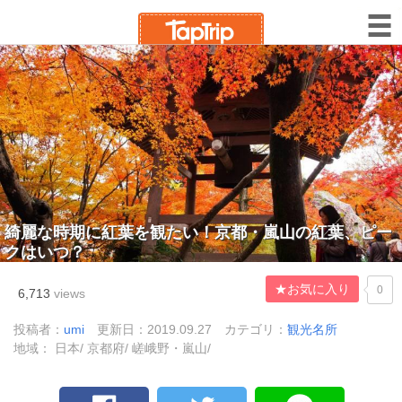
綺麗な時期に紅葉を観たい！京都・嵐山の紅葉、ピー
クはいつ？
★お気に入り
0
6,713
views
投稿者：
umi
更新日：2019.09.27
カテゴリ：
観光名所
地域： 日本/ 京都府/ 嵯峨野・嵐山/