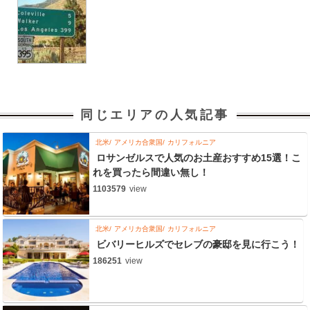
同じエリアの人気記事
北米
アメリカ合衆国
カリフォルニア
ロサンゼルスで人気のお土産おすすめ15選！こ
れを買ったら間違い無し！
1103579
view
北米
アメリカ合衆国
カリフォルニア
ビバリーヒルズでセレブの豪邸を見に行こう！
186251
view