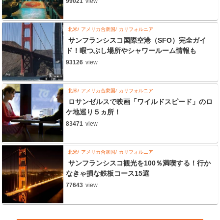
99021
view
北米
アメリカ合衆国
カリフォルニア
サンフランシスコ国際空港（SFO）完全ガイ
ド！暇つぶし場所やシャワールーム情報も
93126
view
北米
アメリカ合衆国
カリフォルニア
ロサンゼルスで映画「ワイルドスピード」のロ
ケ地巡り５ヵ所！
83471
view
北米
アメリカ合衆国
カリフォルニア
サンフランシスコ観光を100％満喫する！行か
なきゃ損な鉄板コース15選
77643
view