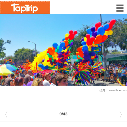
出典：
www.flickr.com
〈
〉
9/43