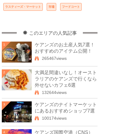
ラスティーズ・マーケット
市場
フードコート
このエリアの人気記事
ケアンズのお土産人気7選！
1
おすすめのアイテム公開！
265467views
大満足間違いなし！オースト
2
ラリアのケアンズで行くなら
外せないカフェ6選
132644views
ケアンズのナイトマーケット
3
にあるおすすめショップ7選
100174views
ケアンズ国際空港（CNS）
4