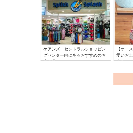
ケアンズ国際空港からの市内へのアクセ
オースト
ス方法と空港でのオススメの過ごし方を
滅多に食
ご提案します。小さめの空港ですが、快
たくさん
適に過ごせるラウンジや、ジュリークや
魚も多く
イソップなど人気コスメが買える免税
ん。世界
店・ショップも！TRSと喫煙所の場所も
われてい
ご案内。ケアンズでWi-Fiにつなぐ方法や
料理を食
現地SIMについても知っておきましょ
う。
ケアンズ・セントラルショッピン
【オース
グセンター内にあるおすすめのお
愛いお土
店７選
中♡おす
選
ケアンズ・セントラルショッピングセン
ターは、人気ホテルからも歩いて行ける
今オース
距離で、何でも揃うほどお店の数も多い
ケアンズ（
ことから、観光客だけでなく地元の人達
ローカル
にも大変人気があります。今回は、そん
地である
なショッピングセンター内にあるオスス
ブランド
メのお店を紹介したいと思います。
きないレ
よ？