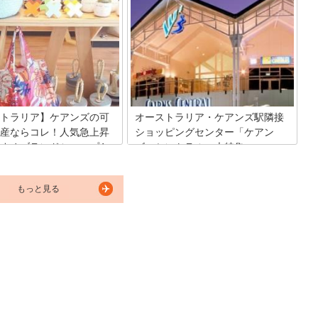
しかないおすすめのおみやげ店がたくさ
ラリア、ケアンズでは日本では
んあります。雑貨やコーヒー、ケア用
べることが出来ない魚介料理が
品、アート作品、ギフトショップや馴染
！周りが海に囲まれているので
み深いスーパーマーケットなど様々なお
捕れ、魚の種類は数え切れませ
店がずらり。人気のあるおすすめのおみ
中の釣り人から憧れの土地とい
やげ店7選を紹介します！
る魚の町ケアンズでシーフード
べてみましょう！
トラリア】ケアンズの可
オーストラリア・ケアンズ駅隣接
産ならコレ！人気急上昇
ショッピングセンター「ケアン
すめブランドショップ4
ズ・セントラル」大特集
ケアンズ市内から歩いて行ける一番大き
なショッピングセンター、ケアンズ・セ
トラリアで人気急上昇中の都市
もっと見る
ントラル。キュランダ列車が出発するケ
Cairns）。旅行客のみならず
アンズ駅に隣接しています。食料品、洋
の人にとっても最高のリゾート
服、雑貨、お土産までショッピングはこ
こちらで、オーストラリア発の
こですべてお任せ！
をチェック♡現地でしか購入で
ア物が手に入るかもしれません