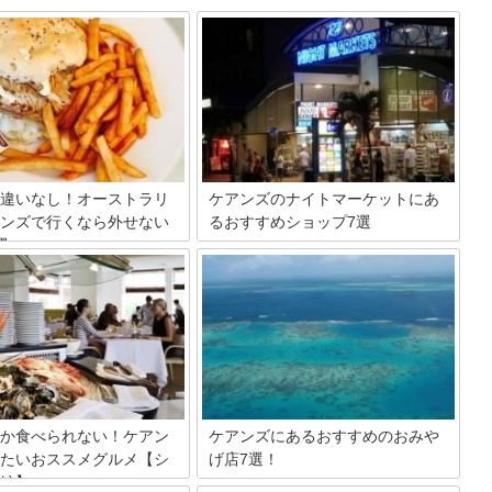
違いなし！オーストラリ
ケアンズのナイトマーケットにあ
ンズで行くなら外せない
るおすすめショップ7選
選
オーストラリア・ケアンズにあるナイト
マーケットは観光客に人気のスポットで
要なのがカフェ選び。 ブランチ
す。フードショップはもちろん、マッサ
り、ちょっとした休憩や、計画
ージやスパ、サロン、アパレルショップ
ために立ち寄ったり、様々なシ
やおみやげ店など様々なお店が軒を連ね
用できますよね。 そこで今回
ています。その中にあるおすすめショッ
の人々をはじめ、世界中から多
プを7つご紹介します！
客が訪れるケアンズで今話題の
選をご紹介！ 是非チェックして
さい。
か食べられない！ケアン
ケアンズにあるおすすめのおみや
たいおススメグルメ【シ
げ店7選！
編】
オーストラリア・ケアンズには、現地に