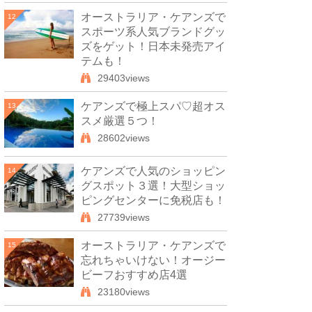
オーストラリア・ケアンズで
12
スポーツ系人気ブランドグッ
ズをゲット！日本未発売アイ
テムも！
29403views
ケアンズで極上スパ♡超オス
13
スメ厳選５つ！
28602views
ケアンズで人気のショッピン
14
グスポット３選！大型ショッ
ピングセンターに免税店も！
27739views
オーストラリア・ケアンズで
15
忘れちゃいけない！オージー
ビーフおすすめ店4選
23180views