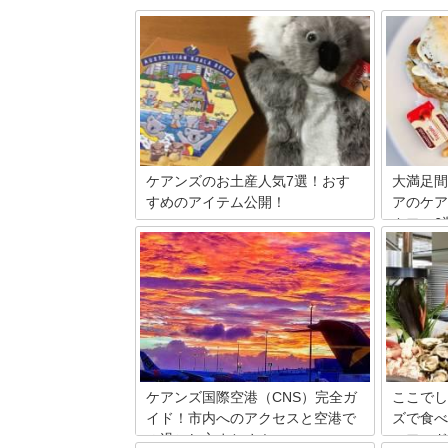
ケアンズのお土産人気7選！おす
大満足間
すめのアイテム公開！
アのケア
カフェ6
旅先でのお土産選びにいつも迷ってしま
う…という方は多いのではないでしょう
旅先で重
か。有名な観光地となると、種類も増え
で使った
て尚更難しくなってしまいます。そうい
を立てる
った方のためにベテラン主婦が選ぶ、実
ーンで利
用的かつオーストラリアならではのお土
は、現地
産をお伝えしましょう。 プレゼントに絶
くの観光
対喜ばれますよ！
カフェ6
みてくだ
ケアンズ国際空港（CNS）完全ガ
ここでし
イド！市内へのアクセスと空港で
ズで食べ
の過ごし方まとめ！
ーフード