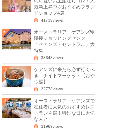
の可愛いお土産ならコレ！人
気急上昇中♡おすすめブラン
ドショップ4選
41739views
オーストラリア・ケアンズ駅
9
隣接ショッピングセンター
「ケアンズ・セントラル」大
特集
38648views
ケアンズに来たら必ず行くべ
10
き！ナイトマーケット【おや
つ編】
32778views
オーストラリア・ケアンズで
11
在住者に人気のおすすめレス
トラン４選！特別な日に大切
な人と
31969views