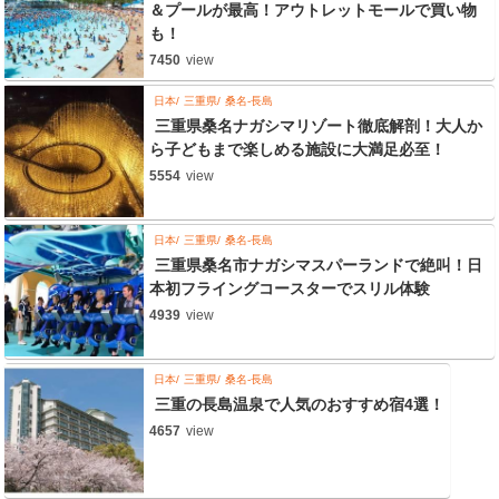
＆プールが最高！アウトレットモールで買い物
も！
7450
view
日本
三重県
桑名-長島
三重県桑名ナガシマリゾート徹底解剖！大人か
ら子どもまで楽しめる施設に大満足必至！
5554
view
日本
三重県
桑名-長島
三重県桑名市ナガシマスパーランドで絶叫！日
本初フライングコースターでスリル体験
4939
view
日本
三重県
桑名-長島
三重の長島温泉で人気のおすすめ宿4選！
4657
view