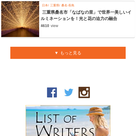
日本
三重県
桑名-長島
三重県桑名市「なばなの里」で世界一美しいイ
ルミネーションを！光と花の迫力の融合
4610
view
もっと見る