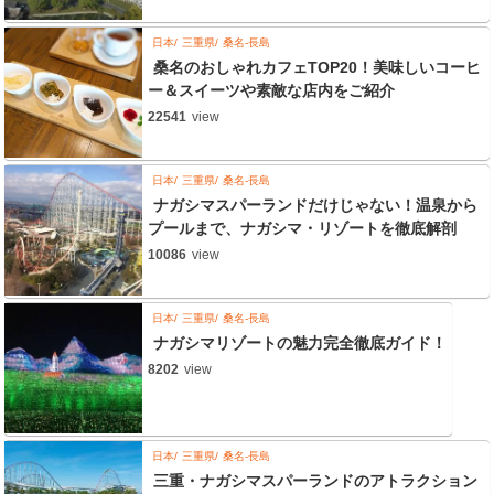
日本
三重県
桑名-長島
桑名のおしゃれカフェTOP20！美味しいコーヒ
ー＆スイーツや素敵な店内をご紹介
22541
view
日本
三重県
桑名-長島
ナガシマスパーランドだけじゃない！温泉から
プールまで、ナガシマ・リゾートを徹底解剖
10086
view
日本
三重県
桑名-長島
ナガシマリゾートの魅力完全徹底ガイド！
8202
view
日本
三重県
桑名-長島
三重・ナガシマスパーランドのアトラクション