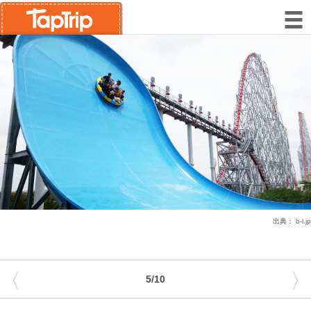
出典：
b-l.jp
〈
〉
5/10