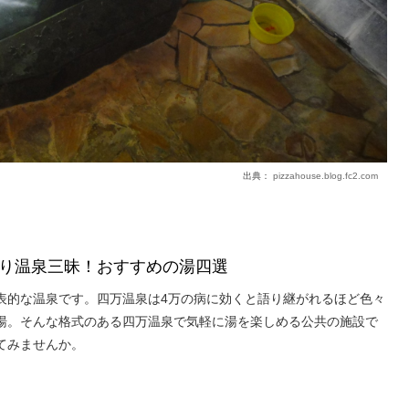
出典：
pizzahouse.blog.fc2.com
り温泉三昧！おすすめの湯四選
表的な温泉です。四万温泉は4万の病に効くと語り継がれるほど色々
湯。そんな格式のある四万温泉で気軽に湯を楽しめる公共の施設で
てみませんか。