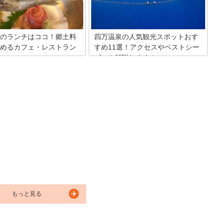
のランチはココ！郷土料
四万温泉の人気観光スポットおす
めるカフェ・レストラン
すめ11選！アクセスやベストシー
ズンも解説します！
吾妻郡「四万温泉」は多くの人
群馬県にある四万温泉320年の歴史をも
観光地です。自然豊かな温泉街
つ日本最古の温泉地として知られていま
スメのグルメスポットがあるん
す。あの有名なジブリ映画「千と千尋の
回は、ちょっと休息したい時に
神隠し」のモデルとなったホテルから自
い、美味しいお食事処をご紹介
然あふれるスポットまで、魅力溢れる四
思います。
万温泉の外さない人気の観光スポットお
すすめ15選をご紹介します！
もっと見る