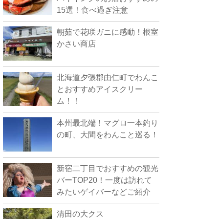
15選！食べ過ぎ注意
朝茹で花咲ガニに感動！根室
かさい商店
北海道夕張郡由仁町でわんこ
とおすすめアイスクリー
ム！！
本州最北端！マグロ一本釣り
の町、大間をわんこと巡る！
新宿二丁目でおすすめの観光
バーTOP20！一度は訪れて
みたいゲイバーなどご紹介
清田の大クス