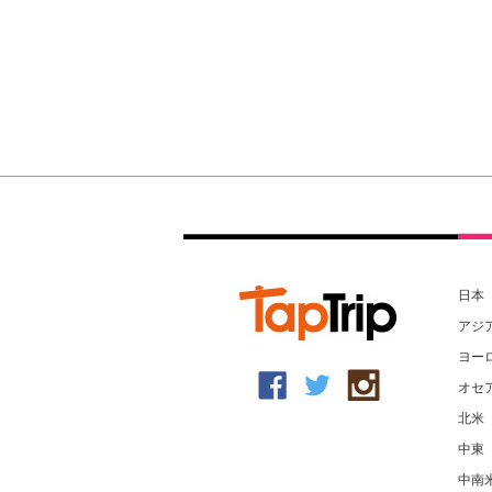
日本
アジ
ヨー
オセ
北米
中東
中南