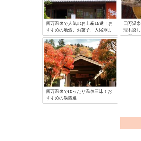
四万温泉で人気のお土産15選！お
四万温泉
すすめの地酒、お菓子、入浴剤ま
理も楽し
で！
４選
群馬県の四万温泉は、４万の病に効くと
群馬県の
も言われている名湯です。そんな四万温
が訪れる
泉を訪れたら、どんなお土産を買ったら
に、おス
いいでしょうか？ ここでは、四万温泉
です。今
のおすすめのお土産を紹介しましょう！
活用した
したいと
四万温泉でゆったり温泉三昧！お
すすめの湯四選
四万温泉は群馬でも代表的な温泉です。
四万温泉は4万の病に効くと語り継がれ
るほど色々な効能が期待できる名湯。そ
んな格式のある四万温泉で気軽に湯を楽
しめる公共の施設で思う存分温泉を堪能
してみませんか。