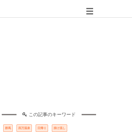
この記事のキーワード
群馬
四万温泉
日帰り
掛け流し