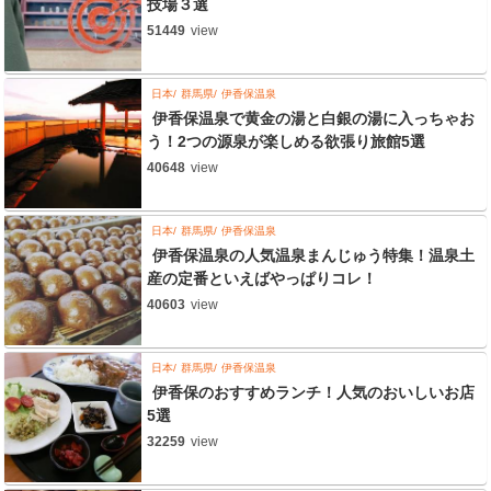
技場３選
51449
view
日本
群馬県
伊香保温泉
伊香保温泉で黄金の湯と白銀の湯に入っちゃお
う！2つの源泉が楽しめる欲張り旅館5選
40648
view
日本
群馬県
伊香保温泉
伊香保温泉の人気温泉まんじゅう特集！温泉土
産の定番といえばやっぱりコレ！
40603
view
日本
群馬県
伊香保温泉
伊香保のおすすめランチ！人気のおいしいお店
5選
32259
view