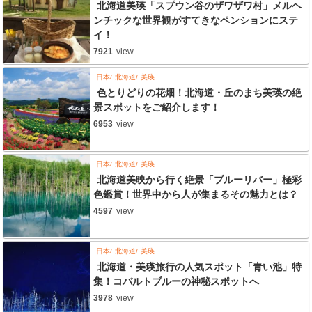
北海道美瑛「スプウン谷のザワザワ村」メルヘ
ンチックな世界観がすてきなペンションにステ
イ！
7921
view
日本
北海道
美瑛
色とりどりの花畑！北海道・丘のまち美瑛の絶
景スポットをご紹介します！
6953
view
日本
北海道
美瑛
北海道美映から行く絶景「ブルーリバー」極彩
色鑑賞！世界中から人が集まるその魅力とは？
4597
view
日本
北海道
美瑛
北海道・美瑛旅行の人気スポット「青い池」特
集！コバルトブルーの神秘スポットへ
3978
view