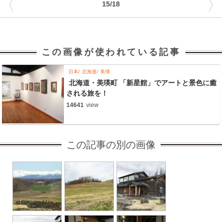
〈
〉
15/18
この画像が使われている記事
日本
北海道
美瑛
北海道・美瑛町 「新星館」でアートと景色に癒
される旅を！
14641
view
この記事の別の画像