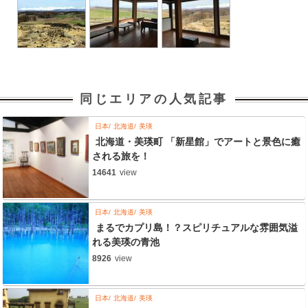
同じエリアの人気記事
日本
北海道
美瑛
北海道・美瑛町 「新星館」でアートと景色に癒
される旅を！
14641
view
日本
北海道
美瑛
まるでカプリ島！？スピリチュアルな雰囲気溢
れる美瑛の青池
8926
view
日本
北海道
美瑛